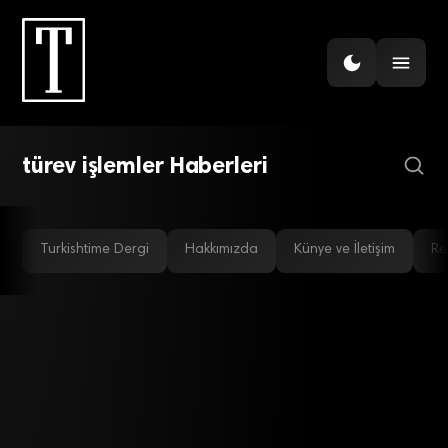
FINANS
Türev işlemler şeffaflaşıyor
türev işlemler Haberleri
Turkishtime Dergi
Hakkımızda
Künye ve İletişim
Re