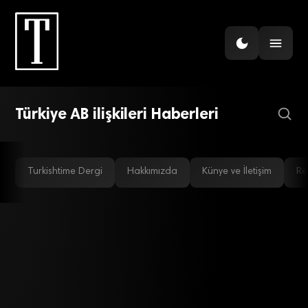
DÜNYA
AB’de Türkiye tartışması:
“Ortaklık” yaklaşımı üyelik
sürecinin önüne geçti
Türkiye AB ilişkileri Haberleri
Turkishtime Dergi
Hakkımızda
Künye ve İletişim
Re