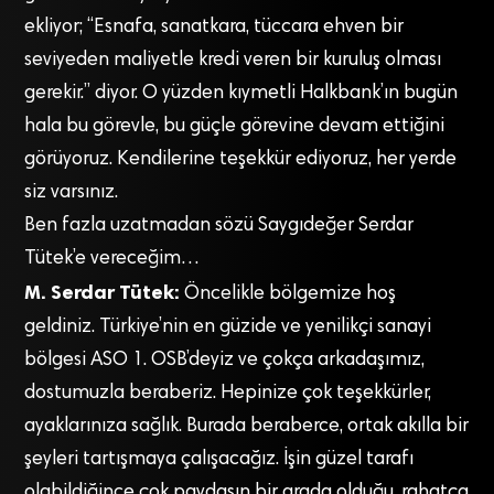
ekliyor; “Esnafa, sanatkara, tüccara ehven bir
seviyeden maliyetle kredi veren bir kuruluş olması
gerekir.” diyor. O yüzden kıymetli Halkbank’ın bugün
hala bu görevle, bu güçle görevine devam ettiğini
görüyoruz. Kendilerine teşekkür ediyoruz, her yerde
siz varsınız.
Ben fazla uzatmadan sözü Saygıdeğer Serdar
Tütek’e vereceğim…
M. Serdar Tütek:
Öncelikle bölgemize hoş
geldiniz. Türkiye’nin en güzide ve yenilikçi sanayi
bölgesi ASO 1. OSB’deyiz ve çokça arkadaşımız,
dostumuzla beraberiz. Hepinize çok teşekkürler,
ayaklarınıza sağlık. Burada beraberce, ortak akılla bir
şeyleri tartışmaya çalışacağız. İşin güzel tarafı
olabildiğince çok paydaşın bir arada olduğu, rahatça