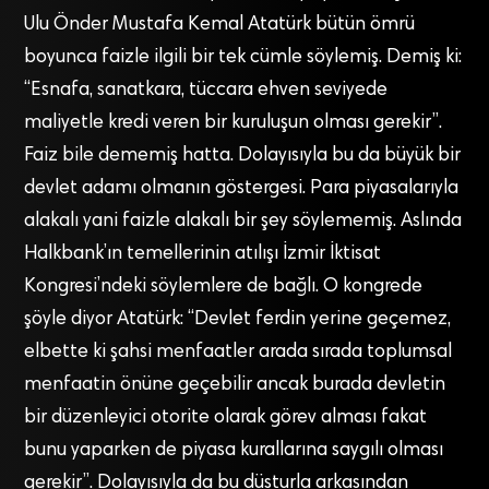
Ulu Önder Mustafa Kemal Atatürk bütün ömrü
boyunca faizle ilgili bir tek cümle söylemiş. Demiş ki:
“Esnafa, sanatkara, tüccara ehven seviyede
maliyetle kredi veren bir kuruluşun olması gerekir”.
Faiz bile dememiş hatta. Dolayısıyla bu da büyük bir
devlet adamı olmanın göstergesi. Para piyasalarıyla
alakalı yani faizle alakalı bir şey söylememiş. Aslında
Halkbank’ın temellerinin atılışı İzmir İktisat
Kongresi’ndeki söylemlere de bağlı. O kongrede
şöyle diyor Atatürk: “Devlet ferdin yerine geçemez,
elbette ki şahsi menfaatler arada sırada toplumsal
menfaatin önüne geçebilir ancak burada devletin
bir düzenleyici otorite olarak görev alması fakat
bunu yaparken de piyasa kurallarına saygılı olması
gerekir”. Dolayısıyla da bu düsturla arkasından