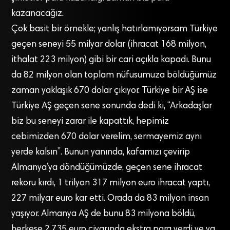
kazanacağız.
Çok basit bir örnekle; yanlış hatırlamıyorsam Türkiye
geçen seneyi 55 milyar dolar (ihracat 168 milyon,
ithalat 223 milyon) gibi bir cari açıkla kapadı. Bunu
da 82 milyon olan toplam nüfusumuza böldüğümüz
zaman yaklaşık 670 dolar çıkıyor. Türkiye bir AŞ ise
Türkiye AŞ geçen sene sonunda dedi ki, “Arkadaşlar
biz bu seneyi zarar ile kapattık, hepimiz
cebimizden 670 dolar verelim, sermayemiz aynı
yerde kalsın”. Bunun yanında, kafamızı çevirip
Almanya’ya döndüğümüzde, geçen sene ihracat
rekoru kırdı, 1 trilyon 317 milyon euro ihracat yaptı,
227 milyar euro kar etti. Orada da 83 milyon insan
yaşıyor. Almanya AŞ de bunu 83 milyona böldü,
herkese 2.735 euro civarında ekstra para verdi ve ya