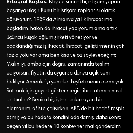
Ertuğrul Baştaş:
İstişare sünnettir, istişare yapan
başarıya ulaşır. Bunu bir istişare toplantısı olarak
görüyorum. 1989’da Almanya’ya ilk ihracatıma
başladım, halen de ihracat yapıyorum ama artık
üçüncü kuşak, oğlum şirketi yönetiyor ve
odaklandığımız iş ihracat. İhracatı geliştirmenin çok
fazla yolu var ama ben kısa ve öz söyleyeceğim:
Malın iyi, ambalajın doğru, zamanında teslim
ediyorsan, fiyatın da uygunsa dünya açık, seni
bekliyor. Amerika’yı yeniden keşfetmenin alemi yok.
Satmak için gayret göstereceğiz, ihracatımızı nasıl
arttıralım? Benim hiç işten anlamayan bir
elemanım, ofiste çalışırken, ABD’de bir hedef tespit
etmiş ve bu hedefe kendini odaklamış, daha sonra
geçen yıl bu hedefe 10 konteyner mal gönderdim,