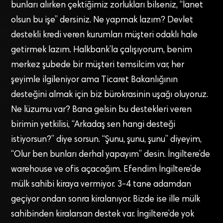
bunları alırken çektiğimiz zorlukları bilseniz, “lanet
olsun bu işe” dersiniz. Ne yapmak lazım? Devlet
destekli kredi veren kurumları müşteri odaklı hale
getirmek lazım. Halkbank’la çalışıyorum, benim
merkez şubede bir müşteri temsilcim var, her
şeyimle ilgileniyor ama Ticaret Bakanlığının
desteğini almak için biz bürokrasinin uşağı oluyoruz.
Ne lüzumu var? Bana gelsin bu destekleri veren
birimin yetkilisi, “Arkadaş sen hangi desteği
istiyorsun?” diye sorsun. “Şunu, şunu, şunu” diyeyim,
“Olur ben bunları derhal yapayım” desin. İngiltere’de
warehouse ve ofis açacağım. Efendim İngiltere’de
mülk sahibi kiraya vermiyor. 3-4 tane adamdan
geçiyor ondan sonra kiralanıyor. Bizde ise ille mülk
sahibinden kiralarsan destek var. İngiltere’de yok