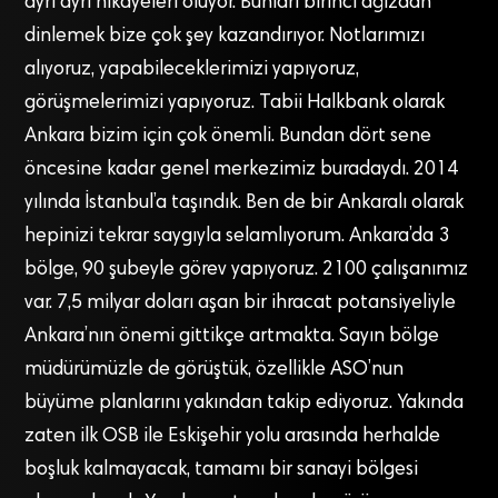
ayrı ayrı hikayeleri oluyor. Bunları birinci ağızdan
dinlemek bize çok şey kazandırıyor. Notlarımızı
alıyoruz, yapabileceklerimizi yapıyoruz,
görüşmelerimizi yapıyoruz. Tabii Halkbank olarak
Ankara bizim için çok önemli. Bundan dört sene
öncesine kadar genel merkezimiz buradaydı. 2014
yılında İstanbul’a taşındık. Ben de bir Ankaralı olarak
hepinizi tekrar saygıyla selamlıyorum. Ankara’da 3
bölge, 90 şubeyle görev yapıyoruz. 2100 çalışanımız
var. 7,5 milyar doları aşan bir ihracat potansiyeliyle
Ankara’nın önemi gittikçe artmakta. Sayın bölge
müdürümüzle de görüştük, özellikle ASO’nun
büyüme planlarını yakından takip ediyoruz. Yakında
zaten ilk OSB ile Eskişehir yolu arasında herhalde
boşluk kalmayacak, tamamı bir sanayi bölgesi