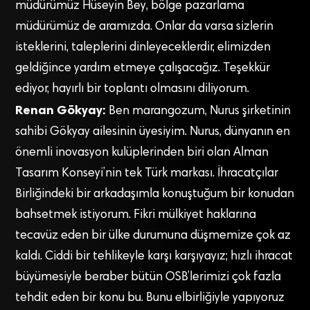
müdürümüz Hüseyin Bey, bölge pazarlama
müdürümüz de aramızda. Onlar da varsa sizlerin
isteklerini, taleplerini dinleyeceklerdir, elimizden
geldiğince yardım etmeye çalışacağız. Teşekkür
ediyor, hayırlı bir toplantı olmasını diliyorum.
Renan Gökyay:
Ben marangozum, Nurus şirketinin
sahibi Gökyay ailesinin üyesiyim. Nurus, dünyanın en
önemli inovasyon kulüplerinden biri olan Alman
Tasarım Konseyi’nin tek Türk markası. İhracatçılar
Birliğindeki bir arkadaşımla konuştuğum bir konudan
bahsetmek istiyorum. Fikri mülkiyet haklarına
tecavüz eden bir ülke durumuna düşmemize çok az
kaldı. Ciddi bir tehlikeyle karşı karşıyayız; hızlı ihracat
büyümesiyle beraber bütün OSB’lerimizi çok fazla
tehdit eden bir konu bu. Bunu elbirliğiyle yapıyoruz