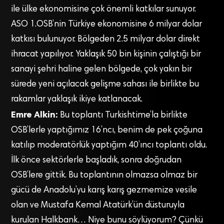
ile ülke ekonomisine çok önemli katkılar sunuyor.
ASO 1.OSB’nin Türkiye ekonomisine 6 milyar dolar
katkısı bulunuyor. Bölgeden 2.5 milyar dolar direkt
ihracat yapılıyor. Yaklaşık 50 bin kişinin çalıştığı bir
sanayi şehri haline gelen bölgede, çok yakın bir
sürede yeni açılacak gelişme sahası ile birlikte bu
rakamlar yaklaşık ikiye katlanacak.
Emre Alkin:
Bu toplantı Turkishtime’la birlikte
OSB’lerle yaptığımız 16’ncı, benim de pek çoğuna
katılıp moderatörlük yaptığım 40’ıncı toplantı oldu.
İlk önce sektörlerle başladık, sonra doğrudan
OSB’lere gittik. Bu toplantının olmazsa olmaz bir
gücü de Anadolu’yu karış karış gezmemize vesile
olan ve Mustafa Kemal Atatürk’ün düsturuyla
kurulan Halkbank… Niye bunu söylüyorum? Çünkü