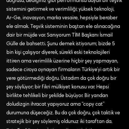
doğrusu, dediğiniz gibi performansa dayalı bir teşvik
sistemini getirmek ve verimliliği; yüksek teknoloji,
Ar-Ge, inovasyon, marka vesaire, hepsiyle beraber
ele almak. Teşvik sisteminin baştan ele alınacağına
dair bir müjde var. Sanıyorum TİM Başkanı İsmail
Gülle de bahsetti. Şunu demek istiyorum; bizde 5
bin kişi çalışıyor diyerek, sürekli eski teknolojileri
ittiren ama verimlilik üzerine hiçbir şey yapmayan,
sadece ciroya oynayan firmaların Türkiye’yi artık bir
yere götürmediği doğru. Üstadım da çok doğru bir
şey söylüyor; bir fikri mülkiyet konusu var. Hepsi
birlikte tehlikeli bir şekilde büyüyor. Bir yandan
doludizgin ihracat yapıyoruz ama “copy cat”
durumuna düşeceğiz. Bu da çok doğru, çok taktik ve
stratejik bir şey söylemiş oldunuz iki taraftan da.