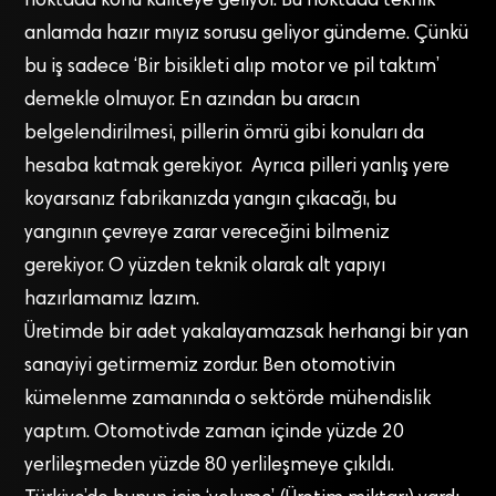
noktada konu kaliteye geliyor. Bu noktada teknik
anlamda hazır mıyız sorusu geliyor gündeme. Çünkü
bu iş sadece ‘Bir bisikleti alıp motor ve pil taktım’
demekle olmuyor. En azından bu aracın
belgelendirilmesi, pillerin ömrü gibi konuları da
hesaba katmak gerekiyor. Ayrıca pilleri yanlış yere
koyarsanız fabrikanızda yangın çıkacağı, bu
yangının çevreye zarar vereceğini bilmeniz
gerekiyor. O yüzden teknik olarak alt yapıyı
hazırlamamız lazım.
Üretimde bir adet yakalayamazsak herhangi bir yan
sanayiyi getirmemiz zordur. Ben otomotivin
kümelenme zamanında o sektörde mühendislik
yaptım. Otomotivde zaman içinde yüzde 20
yerlileşmeden yüzde 80 yerlileşmeye çıkıldı.