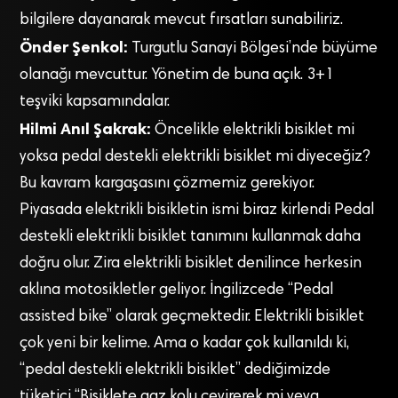
bilgilere dayanarak mevcut fırsatları sunabiliriz.
Önder Şenkol:
Turgutlu Sanayi Bölgesi’nde büyüme
olanağı mevcuttur. Yönetim de buna açık. 3+1
teşviki kapsamındalar.
Hilmi Anıl Şakrak:
Öncelikle elektrikli bisiklet mi
yoksa pedal destekli elektrikli bisiklet mi diyeceğiz?
Bu kavram kargaşasını çözmemiz gerekiyor.
Piyasada elektrikli bisikletin ismi biraz kirlendi Pedal
destekli elektrikli bisiklet tanımını kullanmak daha
doğru olur. Zira elektrikli bisiklet denilince herkesin
aklına motosikletler geliyor. İngilizcede “Pedal
assisted bike” olarak geçmektedir. Elektrikli bisiklet
çok yeni bir kelime. Ama o kadar çok kullanıldı ki,
“pedal destekli elektrikli bisiklet” dediğimizde
tüketici “Bisiklete gaz kolu çevirerek mi veya