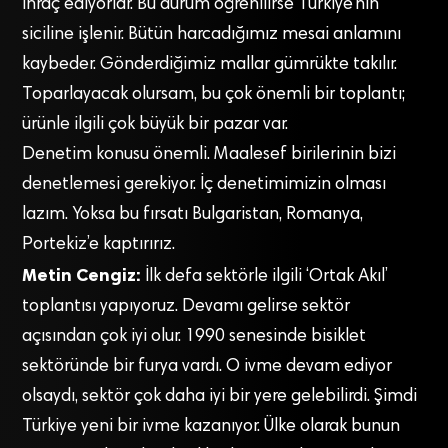
ihraç ediyorlar. Bu durum öğrenilirse Türkiye’nin
siciline işlenir. Bütün harcadığımız mesai anlamını
kaybeder. Gönderdiğimiz mallar gümrükte takılır.
Toparlayacak olursam, bu çok önemli bir toplantı;
ürünle ilgili çok büyük bir pazar var.
Denetim konusu önemli. Maalesef birilerinin bizi
denetlemesi gerekiyor. İç denetimimizin olması
lazım. Yoksa bu fırsatı Bulgaristan, Romanya,
Portekiz’e kaptırırız.
Metin Cengiz:
İlk defa sektörle ilgili ‘Ortak Akıl’
toplantısı yapıyoruz. Devamı gelirse sektör
açısından çok iyi olur. 1990 senesinde bisiklet
sektöründe bir furya vardı. O ivme devam ediyor
olsaydı, sektör çok daha iyi bir yere gelebilirdi. Şimdi
Türkiye yeni bir ivme kazanıyor. Ülke olarak bunun