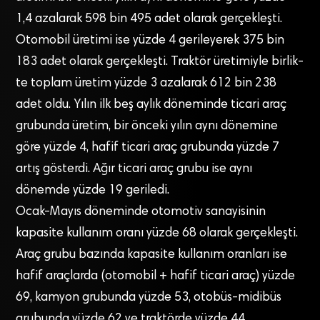
1,4 azalarak 598 bin 495 adet olarak gerçekleşti.
Otomobil üretimi ise yüzde 4 gerileyerek 375 bin
183 adet olarak gerçek­leşti. Traktör üretimiyle birlik­
te toplam üretim yüzde 3 azala­rak 612 bin 238
adet oldu. Yılın ilk beş aylık döneminde ticari araç
grubunda üretim, bir önceki yı­lın aynı dönemine
göre yüzde 4, hafif ticari araç grubunda yüzde 7
artış gösterdi. Ağır ticari araç grubu ise aynı
dönemde yüzde 19 geriledi.
Ocak-Mayıs dönemin­de otomotiv sanayisinin
kapasi­te kullanım oranı yüzde 68 olarak gerçekleşti.
Araç grubu bazında kapasite kullanım oranları ise
hafif araçlarda (otomobil + ha­fif ticari araç) yüzde
69, kamyon grubunda yüzde 53, otobüs-mi­dibüs
grubunda yüzde 62 ve trak­törde yüzde 44