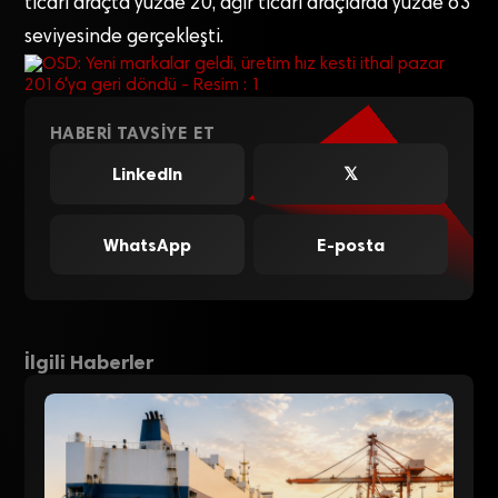
ticari araçta yüzde 20, ağır ticari araçlarda yüzde 63
seviyesinde gerçekleşti.
HABERI TAVSIYE ET
LinkedIn
𝕏
WhatsApp
E-posta
İlgili Haberler