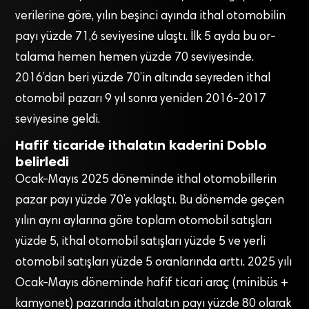
ve­rilerine göre, yılın beşinci ayında ithal otomobilin
payı yüzde 71,6 seviyesine ulaştı. İlk 5 ayda bu or­
talama hemen hemen yüzde 70 seviyesinde.
2016’dan beri yüzde 70’in altında seyreden ithal
oto­mobil pazarı 9 yıl sonra yeniden 2016-2017
seviyesine geldi.
Hafif ticaride ithalatın kaderini Doblo
belirledi
Ocak-Mayıs 2025 dönemin­de ithal otomobillerin
pazar pa­yı yüzde 70’e yaklaştı. Bu dönem­de geçen
yılın aynı aylarına göre toplam otomobil satışları
yüzde 5, ithal otomobil satışları yüzde 5 ve yerli
otomobil satışları yüz­de 5 oranlarında arttı. 2025 yılı
Ocak-Mayıs döneminde hafif ti­cari araç (minibüs +
kamyonet) pazarında ithalatın payı yüzde 80 olarak