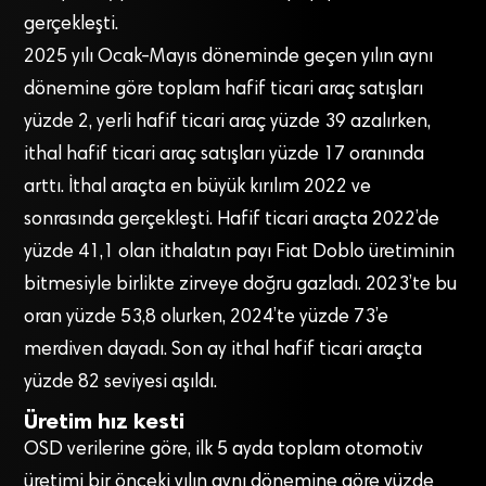
gerçekleşti.
2025 yılı Ocak-Mayıs döneminde geçen yılın aynı
dönemine göre toplam hafif ticari araç satışları
yüzde 2, yerli hafif ticari araç yüzde 39 azalırken,
ithal hafif ticari araç satışları yüzde 17 oranında
art­tı. İthal araçta en büyük kırılım 2022 ve
sonrasında gerçekleşti. Hafif ticari araçta 2022’de
yüzde 41,1 olan ithalatın payı Fiat Dob­lo üretiminin
bitmesiyle birlikte zirveye doğru gazladı. 2023’te bu
oran yüzde 53,8 olurken, 2024’te yüzde 73’e
merdiven dayadı. Son ay ithal hafif ticari araçta
yüzde 82 seviyesi aşıldı.
Üretim hız kesti
OSD verilerine göre, ilk 5 ay­da toplam otomotiv
üretimi bir önceki yılın aynı dönemine göre yüzde