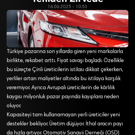
16.06.2025 - 10:53
Türkiye pazarına son yıllar­da giren yeni markalarla
bir­likte, rekabet arttı. Fiyat savaşı başladı. Özellikle
bu süreçte Çinli üreticilerin istilası dikkat çeker­ken,
yerliler artan maliyetler al­tında bu istilaya karşılık
veremi­yor. Ayrıca Avrupalı üreticilerin de kârlılık
kaygısı milyonluk pa­zar payında kayıplara neden
olu­yor.
Kapasiteyi tam kullanama­yan yerli üreticiler yeni
destekler bekliyor. Üretim düşüyor. İthal aracın payı
da hızla artıyor. Oto­motiv Sanayii Derneği (OSD)