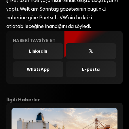
şirket üzerinde yaşamsal tehdit oluşturduğu uyarısı
yaptı. Welt am Sonntag gazetesinin bugünkü
haberine göre Poetsch, VW’nin bu krizi
atlatabileceğine inandığını da söyledi.
HABERI TAVSIYE ET
LinkedIn
𝕏
WhatsApp
E-posta
İlgili Haberler