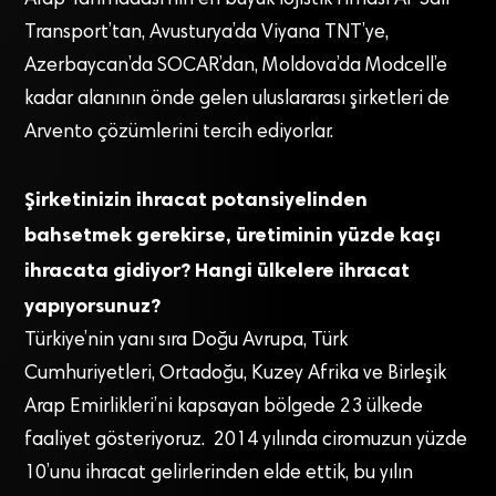
Arap Yarımadası’nın en büyük lojistik fiması Al-Saif
Transport’tan, Avusturya’da Viyana TNT’ye,
Azerbaycan’da SOCAR’dan, Moldova’da Modcell’e
kadar alanının önde gelen uluslararası şirketleri de
Arvento çözümlerini tercih ediyorlar.
Şirketinizin ihracat potansiyelinden
bahsetmek gerekirse, üretiminin yüzde kaçı
ihracata gidiyor? Hangi ülkelere ihracat
yapıyorsunuz?
Türkiye’nin yanı sıra Doğu Avrupa, Türk
Cumhuriyetleri, Ortadoğu, Kuzey Afrika ve Birleşik
Arap Emirlikleri’ni kapsayan bölgede 23 ülkede
faaliyet gösteriyoruz. 2014 yılında ciromuzun yüzde
10’unu ihracat gelirlerinden elde ettik, bu yılın