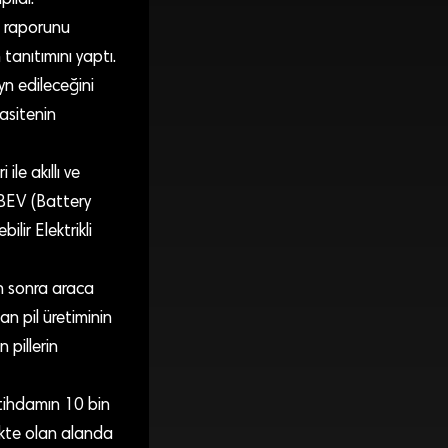
D raporunu
anıtımını yaptı.
yn edileceğini
asitenin
le akıllı ve
 BEV (Battery
lir Elektrikli
en sonra araca
n pil üretiminin
 pillerin
tihdamın 10 bin
mekte olan alanda