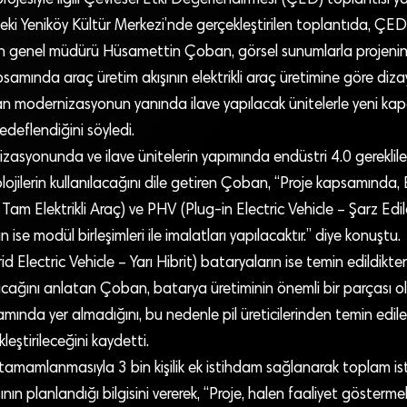
deki Yeniköy Kültür Merkezi’nde gerçekleştirilen toplantıda, ÇE
tin genel müdürü Hüsamettin Çoban, görsel sunumlarla projenin t
amında araç üretim akışının elektrikli araç üretimine göre diza
an modernizasyonun yanında ilave yapılacak ünitelerle yeni kap
edeflendiğini söyledi.
syonunda ve ilave ünitelerin yapımında endüstri 4.0 gereklileri i
lojilerin kullanılacağını dile getiren Çoban, “Proje kapsamında,
 Tam Elektrikli Araç) ve PHV (Plug-in Electric Vehicle – Şarz Edilebi
 ise modül birleşimleri ile imalatları yapılacaktır.” diye konuştu.
 Electric Vehicle – Yarı Hibrit) bataryaların ise temin edildikt
cağını anlatan Çoban, batarya üretiminin önemli bir parçası ola
mında yer almadığını, bu nedenle pil üreticilerinden temin edilen
leştirileceğini kaydetti.
tamamlanmasıyla 3 bin kişilik ek istihdam sağlanarak toplam is
ının planlandığı bilgisini vererek, “Proje, halen faaliyet göster