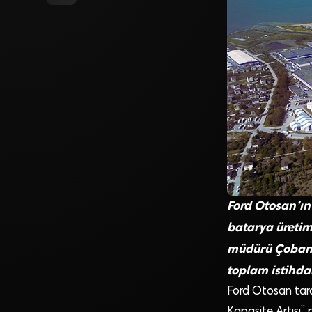
Ford Otosan’ın 
batarya üretim
müdürü Çoban, 
toplam istihda
Ford Otosan taraf
Kapasite Artışı” p