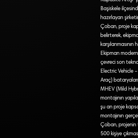
Başiskele ilçesin
hazırlayan şirke
Çoban, proje kaps
belirterek, ekipm
karşılanmasının h
Ekipman moderniza
çevreci son tekno
Electric Vehicle –
Araç) bataryaların
MHEV (Mild Hybrid
montajının yapıla
şu an proje kapsa
montajının gerçek
Çoban, projenin 
500 kişiye çıkmas