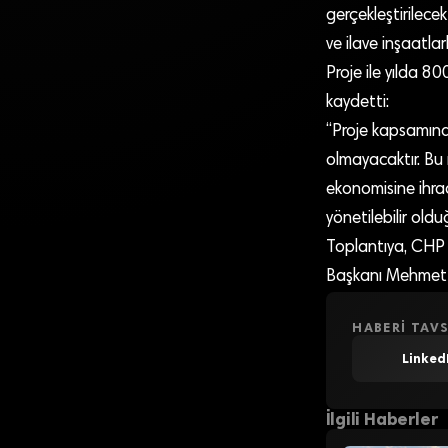
gerçekleştirilece
ve ilave inşaatlarl
Proje ile yılda 8
kaydetti:
“Proje kapsamında
olmayacaktır. Bu 
ekonomisine ihrac
yönetilebilir old
Toplantıya, CHP G
Başkanı Mehmet M
HABERI TAVS
Linked
İlgili Haberler