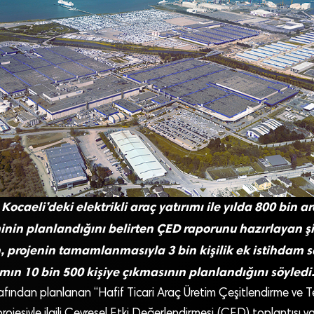
Kocaeli’deki elektrikli araç yatırımı ile yılda 800 bin a
inin planlandığını belirten ÇED raporunu hazırlayan şi
projenin tamamlanmasıyla 3 bin kişilik ek istihdam 
mın 10 bin 500 kişiye çıkmasının planlandığını söyledi
ından planlanan “Hafif Ticari Araç Üretim Çeşitlendirme ve Tev
rojesiyle ilgili Çevresel Etki Değerlendirmesi (ÇED) toplantısı yap