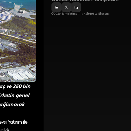
in
𝕏
ig
©2026 Turkishtime – İş Kültürü ve Ekonomi
raç ve 250 bin
rketin genel
sağlanarak
.
si Yatırım ile
ıldı.