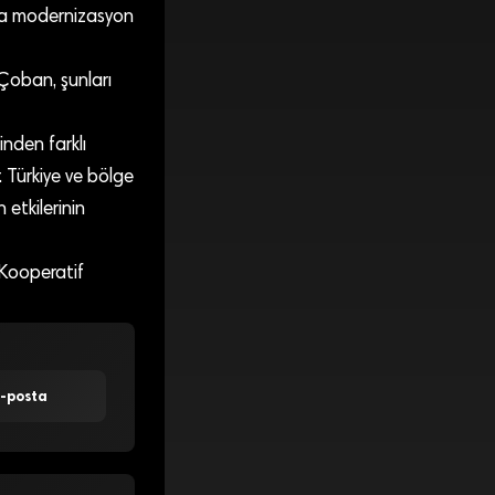
nda modernizasyon
 Çoban, şunları
inden farklı
. Türkiye ve bölge
etkilerinin
 Kooperatif
E-posta