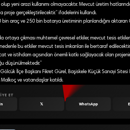
k olup yeni arazi kullanımı olmayacaktır. Mevcut üretim hatları
a proje gerçekleştirilecektir.” ifadelerini kullandı.
00 bin araç ve 250 bin batarya üretiminin planlandığını aktaran
 ortaya çıkması muhtemel çevresel etkiler, mevcut tesis etkiler
nedenle bu etkiler mevcut tesis imkanları ile bertaraf edilecektir
at ve istihdam açısından önemli katkı sağlayacak olan projenin 
uğu düşünülmektedir.”
ölcük İlçe Başkanı Fikret Gürel, Başiskele Küçük Sanayi Sitesi
alkoç ve vatandaşlar katıldı.
IYE ET
In
𝕏
WhatsApp