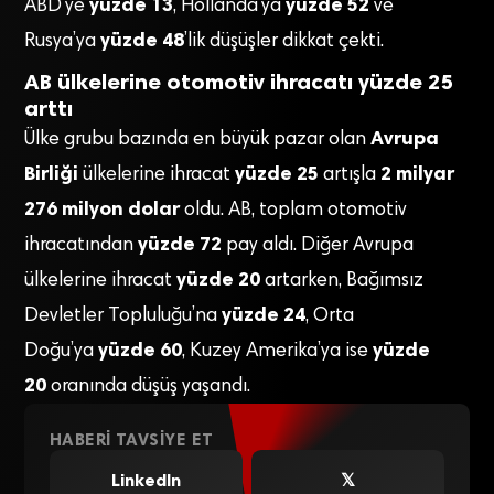
yüzde 13
yüzde 52
ABD’ye
, Hollanda’ya
ve
yüzde 48
Rusya’ya
’lik düşüşler dikkat çekti.
AB ülkelerine otomotiv ihracatı yüzde 25
arttı
Avrupa
Ülke grubu bazında en büyük pazar olan
Birliği
yüzde 25
2 milyar
ülkelerine ihracat
artışla
276 milyon dolar
oldu. AB, toplam otomotiv
yüzde 72
ihracatından
pay aldı. Diğer Avrupa
yüzde 20
ülkelerine ihracat
artarken, Bağımsız
yüzde 24
Devletler Topluluğu’na
, Orta
yüzde 60
yüzde
Doğu’ya
, Kuzey Amerika’ya ise
20
oranında düşüş yaşandı.
HABERI TAVSIYE ET
LinkedIn
𝕏