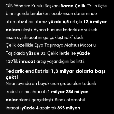
Baran Çelik
OİB Yönetim Kurulu Başkanı
, “Yılın üçte
birini geride bırakırken, ocak-nisan döneminde
yüzde 6,5
12,6 milyar
otomotiv ihracatımız
artışla
dolara
ulaştı. Ayrıca bugüne kadarki en yüksek
nisan ayı ihracatını gerçekleştirdik” dedi.
Çelik, özellikle Eşya Taşımaya Mahsus Motorlu
yüzde 33
yüzde
Taşıtlarda
, Çekicilerde ise
137
ihracat
’lik
artışı yaşandığını belirtti.
Tedarik endüstrisi 1,3 milyar dolarla başı
çekti
Nisan ayında en büyük ürün grubu olan tedarik
1 milyar 284 milyon
endüstrisinin ihracatı
dolar
olarak gerçekleşti. Binek otomobil
yüzde 4
895 milyon
ihracatı
azalarak