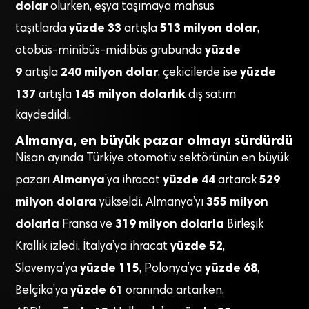
dolar
olurken, eşya taşımaya mahsus
yüzde 33
513 milyon dolar
taşıtlarda
artışla
,
yüzde
otobüs-minibüs-midibüs grubunda
9
240 milyon dolar
yüzde
artışla
, çekicilerde ise
137
145 milyon dolarlık
artışla
dış satım
kaydedildi.
Almanya, en büyük pazar olmayı sürdürdü
Nisan ayında Türkiye otomotiv sektörünün en büyük
Almanya
yüzde 44
529
pazarı
’ya ihracat
artarak
milyon dolara
355 milyon
yükseldi. Almanya’yı
dolarla
319 milyon dolarla
Fransa ve
Birleşik
yüzde 52
Krallık izledi. İtalya’ya ihracat
,
yüzde 115
yüzde 68
Slovenya’ya
, Polonya’ya
,
yüzde 61
Belçika’ya
oranında artarken,