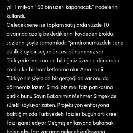
yılı 1 milyon 150 bin üzeri kapanacak.” ifadelerini
kullandı.
Gelecek sene ise toplam satışlarda yüzde 10
civarında azalış beklediklerini kaydeden Eroldu,
sözlerini şöyle tamamladı: “Şimdi önümüzdeki sene
de ilk 3 ay bir seçim öncesi dönemimiz var.
Türkiye’de her zaman bildiğiniz üzere o dönemler
canlı olur, bir hareketlenme olur. Ama tabii
Türkiye’nin şöyle de bir gerçeği de var onu da
görmemiz lazım. Şimdi biz reel faiz patikasına
girdik, bunu Sayın Bakanımız Mehmet Şimşek de
sürekli söylüyor zaten. Projeksiyon enflasyona
baktığımızda Türkiye’deki faizler bugün artık reel
faizi işaret ediyor. Geçmiş enflasyona bakarsak
halen eksi faiz var ama gelecek enflasyona