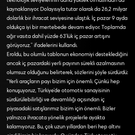
teknolojik seviyelerinin daha yüksek olmasından da
kaynaklanıyor. Dolayısıyla tutar olarak da 26,2 milyar
dolarlık bir ihracat seviyesine ulaştık. İç pazar 9 ayda
oldukça iyi bir mertebede devam ediyor. Toplamda
ağır vasıta dahil yüzde 63’lük iç pazar artışını
görüyoruz.” ifadelerini kullandı.
Eroldu, bu olumlu tablonun ekonomiyi desteklediğini
ancak iç pazardaki yerli payının sürekli azalmasının
olumsuz olduğunu belirterek, sözlerini şöyle sürdürdü:
“Yerli araçların payı bizim için önemli. Çünkü hep
konuşuyoruz, Türkiye’de otomotiv sanayisinin
sürdürülebilirliği ve devamlılığı açısından iç
piyasadaki satışlarımız bizim için önemli. Bizler
yalnızca ihracata yönelik projelerle ayakta
kalamıyoruz. Bu, çok uzun yıllardan beri hep altını