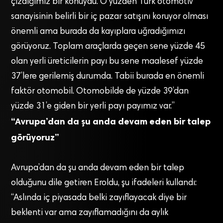
çizdiğimiz bir konuydu. O yüzden Türk otomotiv
sanayisinin belirli bir iç pazar satışını koruyor olması
önemli ama burada da kayıplara uğradığımızı
görüyoruz. Toplam araçlarda geçen sene yüzde 45
olan yerli üreticilerin payı bu sene maalesef yüzde
37’lere gerilemiş durumda. Tabii burada en önemli
faktör otomobil. Otomobilde de yüzde 39’dan
yüzde 31’e giden bir yerli payı payımız var.”
“Avrupa’dan da şu anda devam eden bir talep
görüyoruz”
Avrupa’dan da şu anda devam eden bir talep
olduğunu dile getiren Eroldu, şu ifadeleri kullandı:
“Aslında iç piyasada belki zayıflayacak diye bir
beklenti var ama zayıflamadığını da aylık