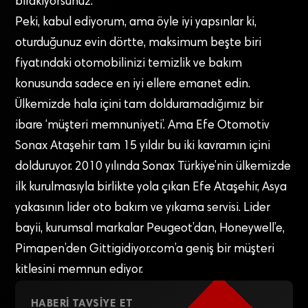
bırakıyorsunuz.
Peki, kabul ediyorum, ama öyle iyi yapsınlar ki,
oturduğunuz evin dörtte, maksimum beşte biri
fiyatındaki otomobilinizi temizlik ve bakım
konusunda sadece en iyi ellere emanet edin.
Ülkemizde hala içini tam dolduramadığımız bir
ibare ‘müşteri memnuniyeti’. Ama Efe Otomotiv
Sonax Ataşehir tam 15 yıldır bu iki kavramın içini
dolduruyor. 2010 yılında Sonax Türkiye’nin ülkemizde
ilk kurulmasıyla birlikte yola çıkan Efe Ataşehir, Asya
yakasının lider oto bakım ve yıkama servisi. Lider
bayii, kurumsal markalar Peugeot’dan, Honeywell’e,
Pimapen’den Gittigidiyor.com’a geniş bir müşteri
kitlesini memnun ediyor.
HABERI TAVSIYE ET