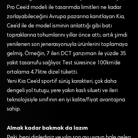
Pro Cee’d modeli ile tasarımda limitleri ne kadar
zorlayabileceğini Avrupa pazarına kanıtlayan Kia,
Cee’d ile de model isminin anlattığı gibi batı
topraklarına tohumlarını yıllar önce attı, artık şimdi
yenilenen son jenerasyonuyla ürünlerini toplamaya
gelmiş. Örneğin, 7 ileri DCT şanzıman ile yüzde 35
yakıt tasarrufu sağlıyor. Test süresince 100km’de
ortalama 4.7litre dizel tüketti.
Yeni Kia Cee’d sportif sürüş karakteri, çok daha
dengeli yol tutuşu, yere yakın kaslı silueti ve ileri
teknolojisiyle sınıfının en iyi kalite/fiyat avantajına
sahip.
Almak kadar bakmak da lazım
Peki, beni dinlediniz ve yılın son ayı uygun hale gelen