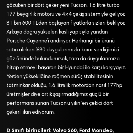
gözüken bir dört çeker yeni Tucson. 1.6 litre turbo
177 beygirlik motoru ve 4×4 çekiş sistemiyle geliyor.
81 bin 600 TL’den başlayan fiyatlarla sizleri bekliyor.
Arkaya doğru yükselen kaslı yapısıyla yandan
Porsche Cayenne’i andırıyor. Herhangi bir ürünü
satın alırken %80 duygularımızla karar verdiğimizi
göz önünde bulundurursak, tam da duygularımıza
hitap etmeyi başaran bir Hyundai ile karşı karşıyayız.
Yerden yüksekliğine rağmen sürüş stabilitesinin
tatminkar olduğu, 1.6 litrelik motordan nasıl 177hp
üretmişler diye artık şaşırmadığımız güçlü bir
performans sunan Tucson’u yılın ‘en çekici dört
çekeri’ ilan ediyorum.
D Sınıfı birincileri: Volvo S60, Ford Mondeo,