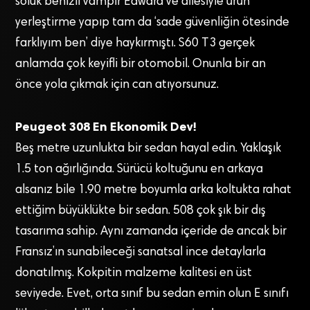
soluk benizli vampir Edward ve ailesiyle ürün
yerleştirme yapıp tam da ‘sade güvenliğin ötesinde
farklıyım ben’ diye haykırmıştı. S60 T3 gerçek
anlamda çok keyifli bir otomobil. Onunla bir an
önce yola çıkmak için can atıyorsunuz.
Peugeot 308 En Ekonomik Dev!
Beş metre uzunlukta bir sedan hayal edin. Yaklaşık
1.5 ton ağırlığında. Sürücü koltuğunu en arkaya
alsanız bile 1.90 metre boyumla arka koltukta rahat
ettiğim büyüklükte bir sedan. 508 çok şık bir dış
tasarıma sahip. Aynı zamanda içeride de ancak bir
Fransız’ın sunabileceği sanatsal ince detaylarla
donatılmış. Kokpitin malzeme kalitesi en üst
seviyede. Evet, orta sınıf bu sedan emin olun E sınıfı