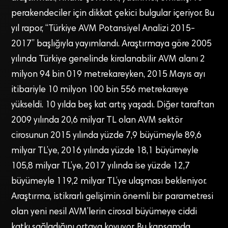
perakendeciler için dikkat çekici bulgular içeriyor. Bu
yıl rapor, “Türkiye AVM Potansiyel Analizi 2015-
2017” başlığıyla yayımlandı. Araştırmaya göre 2005
yılında Türkiye genelinde kiralanabilir AVM alanı 2
milyon 94 bin 019 metrekareyken, 2015 Mayıs ayı
itibariyle 10 milyon 100 bin 556 metrekareye
yükseldi. 10 yılda beş kat artış yaşadı. Diğer taraftan
2009 yılında 20,6 milyar TL olan AVM sektör
cirosunun 2015 yılında yüzde 7,9 büyümeyle 89,6
milyar TL’ye, 2016 yılında yüzde 18,1 büyümeyle
105,8 milyar TL’ye, 2017 yılında ise yüzde 12,7
büyümeyle 119,2 milyar TL’ye ulaşması bekleniyor.
Araştırma, istikrarlı gelişimin önemli bir parametresi
olan yeni nesil AVM’lerin cirosal büyümeye ciddi
katkı sağladığını ortaya koyuyor. Bu kapsamda