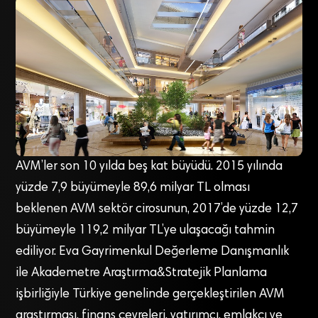
AVM’ler son 10 yılda beş kat büyüdü. 2015 yılında
yüzde 7,9 büyümeyle 89,6 milyar TL olması
beklenen AVM sektör cirosunun, 2017’de yüzde 12,7
büyümeyle 119,2 milyar TL’ye ulaşacağı tahmin
ediliyor. Eva Gayrimenkul Değerleme Danışmanlık
ile Akademetre Araştırma&Stratejik Planlama
işbirliğiyle Türkiye genelinde gerçekleştirilen AVM
araştırması, finans çevreleri, yatırımcı, emlakçı ve