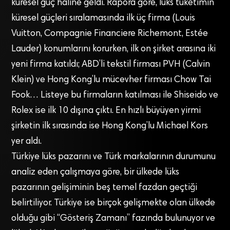
küresel güç haline geldi. Rapora göre, lüks tüketimin
küresel güçleri sıralamasında ilk üç firma (Louis
Vuitton, Compagnie Financiere Richemont, Estée
Lauder) konumlarını korurken, ilk on şirket arasına iki
yeni firma katıldı; ABD’li tekstil firması PVH (Calvin
Klein) ve Hong Kong’lu mücevher firması Chow Tai
Fook… Listeye bu firmaların katılması ile Shiseido ve
Rolex ise ilk 10 dışına çıktı. En hızlı büyüyen yirmi
şirketin ilk sırasında ise Hong Kong’lu Michael Kors
yer aldı.
Türkiye lüks pazarını ve Türk markalarının durumunu
analiz eden çalışmaya göre, bir ülkede lüks
pazarının gelişiminin beş temel fazdan geçtiği
belirtiliyor. Türkiye ise birçok gelişmekte olan ülkede
olduğu gibi “Gösteriş Zamanı” fazında bulunuyor ve