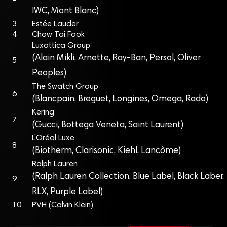
IWC, Mont Blanc)
3
Estée Lauder
4
Chow Tai Fook
Luxottica Group
(Alain Mikli, Arnette, Ray-Ban, Persol, Oliver
5
Peoples)
The Swatch Group
6
(Blancpain, Breguet, Longines, Omega, Rado)
Kering
7
(Gucci, Bottega Veneta, Saint Laurent)
L’Oréal Luxe
8
(Biotherm, Clarisonic, Kiehl, Lancôme)
Ralph Lauren
(Ralph Lauren Collection, Blue Label, Black Laber,
9
RLX, Purple Label)
10
PVH (Calvin Klein)