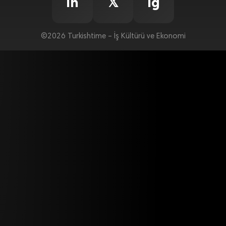
in
𝕏
ig
©2026 Turkishtime – İş Kültürü ve Ekonomi