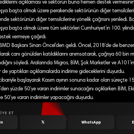
diklerini açıklaması ve sektörün buna hemen destek vermesinin
eşya başta olmak üzere perakende sektörünün diğer temsilcilerin
nde sektörünün diğer temsilcilerine yönelik çağrısını yeniledi. B
eşya başta olmak üzere tüm sektörleri Cumhuriyet’in 100. yılınd
stek vermeye çağırdı.
t BMD Başkanı Sinan Öncel’den geldi. Öncel, 2018’de de benze
arak canı gönülden katıldıklarını anımsatarak, çağrıya 60 bin
dığını söyledi. Aralarında Migros, BİM, Şok Marketler ve A101’
er de yaptıkları açıklamalarda indirime gideceklerini duyurdu.
tibariyle başlayarak Kasım ayının sonuna kadar olan süreçte 15 
en yüzde 50’ye varan indirimler sunacağını açıklarken BİM, Eki
 50’ye varan indirimler yapacağını duyurdu.
IYE ET
In
𝕏
WhatsApp