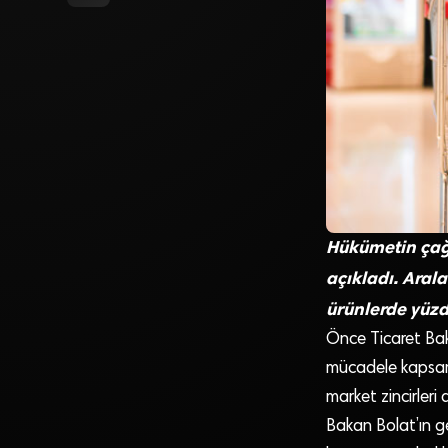
Hükümetin çağr
açıkladı. Arala
ürünlerde yüzd
Önce Ticaret Ba
mücadele kapsamı
market zincirleri 
Bakan Bolat’ın ge