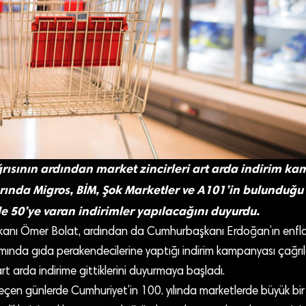
ısının ardından market zincirleri art arda indirim k
rında Migros, BİM, Şok Marketler ve A101’in bulunduğu zi
e 50’ye varan indirimler yapılacağını duyurdu.
kanı Ömer Bolat, ardından da Cumhurbaşkanı Erdoğan’ın enfl
nda gıda perakendecilerine yaptığı indirim kampanyası çağrıl
art arda indirime gittiklerini duyurmaya başladı.
çen günlerde Cumhuriyet’in 100. yılında marketlerde büyük bir 