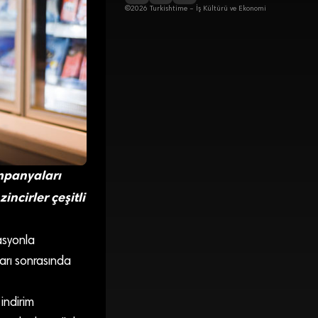
©2026 Turkishtime – İş Kültürü ve Ekonomi
ampanyaları
ncirler çeşitli
asyonla
arı sonrasında
indirim