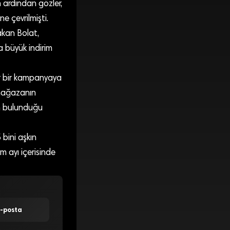
 ardından gözler,
e çevrilmişti.
akan Bolat,
a büyük indirim
r bir kampanyaya
 mağazanın
in bulunduğu
bini aşkın
m ayı içerisinde
E-posta