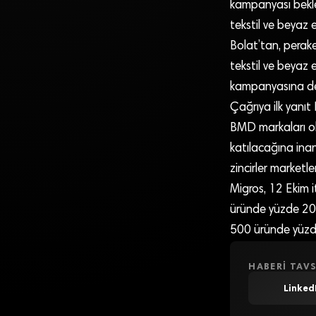
kampanyası bekle
tekstil ve beyaz 
Bolat’tan, perake
tekstil ve beyaz 
kampanyasına de
Çağrıya ilk yanı
BMD markaları ol
katılacağına inan
zincirler marketl
Migros, 12 Ekim i
üründe yüzde 20’d
500 üründe yüzde
HABERI TAVS
Linked