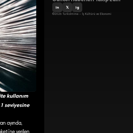
in
𝕏
ig
©2026 Turkishtime – İş Kültürü ve Ekonomi
ite kullanım
,1 seviyesine
an ayında,
keti’ne verilen