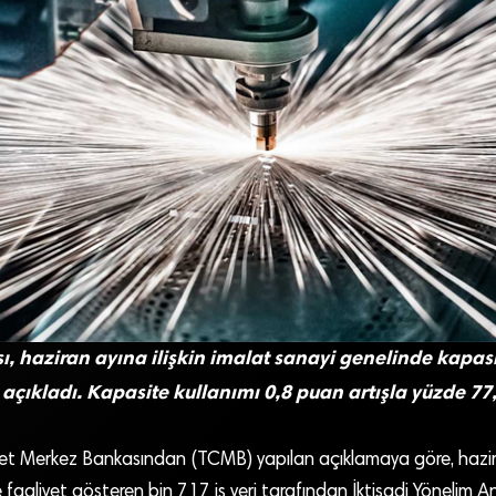
, haziran ayına ilişkin imalat sanayi genelinde kapas
i açıkladı. Kapasite kullanımı 0,8 puan artışla yüzde 77
et Merkez Bankasından (TCMB) yapılan açıklamaya göre, hazir
faaliyet gösteren bin 717 iş yeri tarafından İktisadi Yönelim An