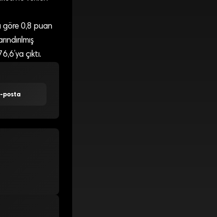
a göre 0,8 puan
ındırılmış
,6’ya çıktı.
E-posta