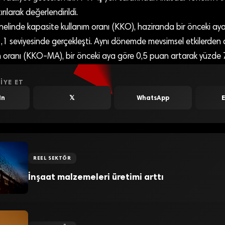
rılarak değerlendirildi.
nelinde kapasite kullanım oranı (KKO), haziranda bir önceki ay
1 seviyesinde gerçekleşti. Aynı dönemde mevsimsel etkilerden ar
 oranı (KKO-MA), bir önceki aya göre 0,5 puan artarak yüzde 76
IYE ET
In
𝕏
WhatsApp
REEL SEKTÖR
İnşaat malzemeleri üretimi arttı