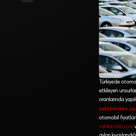
Türkiye’de otomob
etkileyen unsurla
oranlarında yapı
sahibinden.c
otomobil fiyatları
sahibinden.com
v
ayları kıyasland