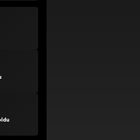
u
oldu