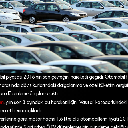
il piyasası 2016’nın son çeyreğini hareketli geçirdi. Otomobil fi
r arasında döviz kurlarındaki dalgalanma ve özel tüketim vergis
lan düzenleme ön plana çıktı.
om
, yılın son 3 ayındaki bu hareketliliğin “Vasıta” kategorisindeki sı
na etkilerini açıkladı.
erilerine göre, motor hacmi 1.6 litre altı otomobillerin fiyatı 2
ığında yüzde 5 artarken ÖTV düzenlemesinin gündeme geldiği v