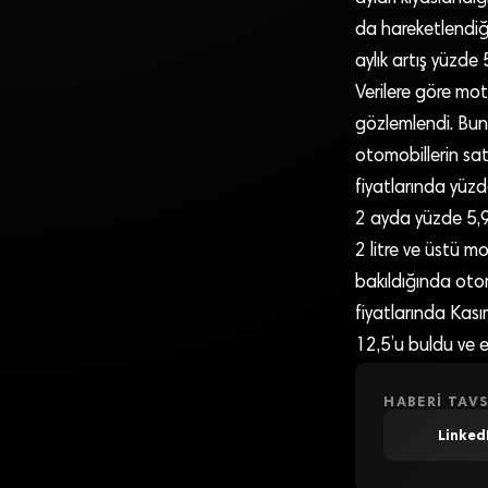
da hareketlendiği
aylık artış yüzde 
Verilere göre mot
gözlemlendi. Buna
otomobillerin sat
fiyatlarında yüzd
2 ayda yüzde 5,9
2 litre ve üstü 
bakıldığında otom
fiyatlarında Kası
12,5’u buldu ve 
HABERI TAVS
Linked