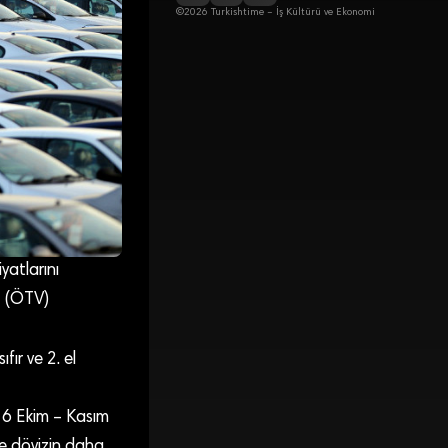
©2026 Turkishtime – İş Kültürü ve Ekonomi
yatlarını
i (ÖTV)
fır ve 2. el
016 Ekim – Kasım
e dövizin daha