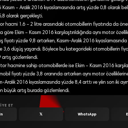
 Kasım – Aralık 2016 kıyaslamasında artış yüzde 0,8 olarak beli
5,8 olarak gerçekleşti.
or hacmi 1.6 – 2 litre arasındaki otomobillerin fiyatında da öne
 göre Ekim – Kasım 2016 karşılaştırıldığında aynı motor özellik
ış fiyatı yüzde 9,8 artarken, Kasım-Aralık 2016 kıyaslamasında
e 3,6 düşüş yaşandı. Böylece bu kategorideki otomobillerin fiy
 artış gözlemlendi.
motor hacmine sahip otomobillerde ise Ekim – Kasım 2016 karşıl
obil fiyatı yüzde 3,8 oranında artarken aynı motor özellikleri
m-Aralık 2016 kıyaslamasında yüzde 8,4 arttı ve yılın son iki ayı
en büyük artış burada gözlemlendi.
IYE ET
In
𝕏
WhatsApp