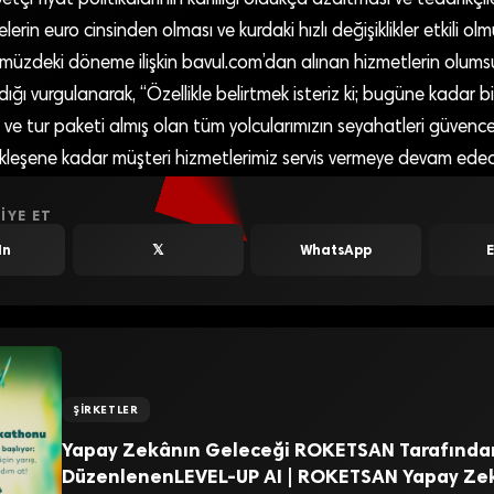
rin euro cinsinden olması ve kurdaki hızlı değişiklikler etkili olm
üzdeki döneme ilişkin bavul.com’dan alınan hizmetlerin olumsu
ğı vurgulanarak, “Özellikle belirtmek isteriz ki; bugüne kadar bi
ve tur paketi almış olan tüm yolcularımızın seyahatleri güvence
kleşene kadar müşteri hizmetlerimiz servis vermeye devam edecek
IYE ET
In
𝕏
WhatsApp
ŞIRKETLER
Yapay Zekânın Geleceği ROKETSAN Tarafında
DüzenlenenLEVEL-UP AI | ROKETSAN Yapay Ze