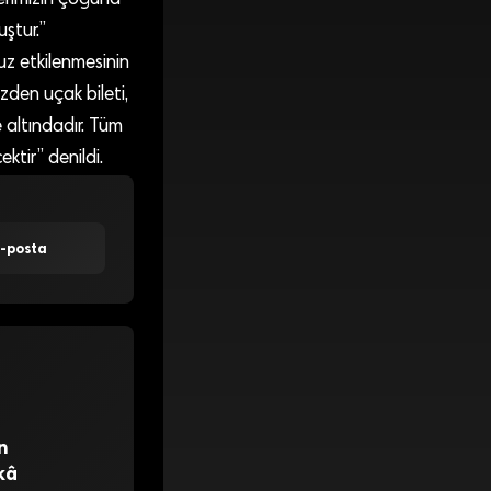
uştur.”
z etkilenmesinin
zden uçak bileti,
 altındadır. Tüm
tir” denildi.
E-posta
n
kâ