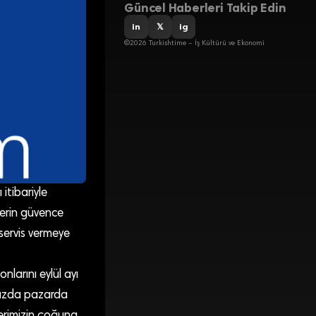
Güncel Haberleri Takip Edin
in
𝕏
ig
©2026 Turkishtime – İş Kültürü ve Ekonomi
 itibariyle
erin güvence
servis vermeye
larını eylül ayı
rımızda pazarda
ilerimizin çoğuna