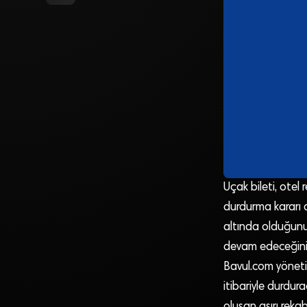
Uçak bileti, otel 
durdurma kararı 
altında olduğunu
devam edeceğini 
Bavul.com yönetim
itibariyle durdura
oluşan aşırı rekab