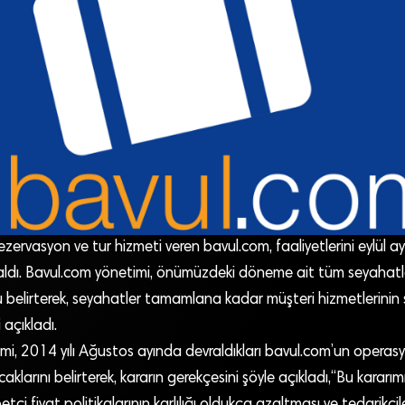
rezervasyon ve tur hizmeti veren bavul.com, faaliyetlerini eylül ayı
aldı. Bavul.com yönetimi, önümüzdeki döneme ait tüm seyahatl
 belirterek, seyahatler tamamlana kadar müşteri hizmetlerinin 
açıkladı.
i, 2014 yılı Ağustos ayında devraldıkları bavul.com’un operasyon
caklarını belirterek, kararın gerekçesini şöyle açıkladı,“Bu kara
etçi fiyat politikalarının karlılığı oldukça azaltması ve tedarikç