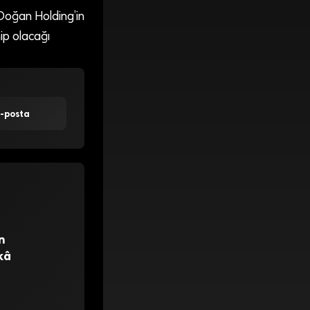
 Doğan Holding’in
ip olacağı
E-posta
n
kâ