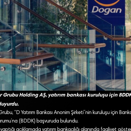
r Grubu Holding AŞ, yatırım bankası kuruluşu için BD
uyurdu.
Grubu, “D Yatırım Bankası Anonim Şirketi”nin kuruluşu için Bank
rumu’na (BDDK) başvuruda bulundu.
 yaptığı açıklamada yatırım bankacılığı alanında faaliyet göst