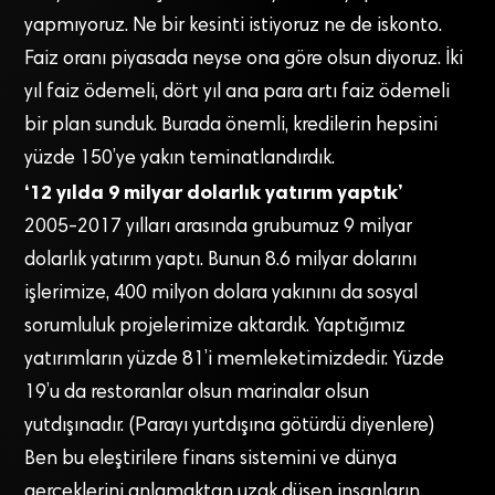
yapmıyoruz. Ne bir kesinti istiyoruz ne de iskonto.
Faiz oranı piyasada neyse ona göre olsun diyoruz. İki
yıl faiz ödemeli, dört yıl ana para artı faiz ödemeli
bir plan sunduk. Burada önemli, kredilerin hepsini
yüzde 150’ye yakın teminatlandırdık.
‘12 yılda 9 milyar dolarlık yatırım yaptık’
2005-2017 yılları arasında grubumuz 9 milyar
dolarlık yatırım yaptı. Bunun 8.6 milyar dolarını
işlerimize, 400 milyon dolara yakınını da sosyal
sorumluluk projelerimize aktardık. Yaptığımız
yatırımların yüzde 81’i memleketimizdedir. Yüzde
19’u da restoranlar olsun marinalar olsun
yutdışınadır. (Parayı yurtdışına götürdü diyenlere)
Ben bu eleştirilere finans sistemini ve dünya
gerçeklerini anlamaktan uzak düşen insanların