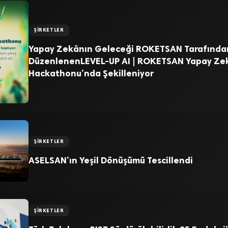
ŞIRKETLER
Yapay Zekânın Geleceği ROKETSAN Tarafında
DüzenlenenLEVEL-UP AI | ROKETSAN Yapay Ze
Hackathonu’nda Şekilleniyor
ŞIRKETLER
ASELSAN’ın Yeşil Dönüşümü Tescillendi
ŞIRKETLER