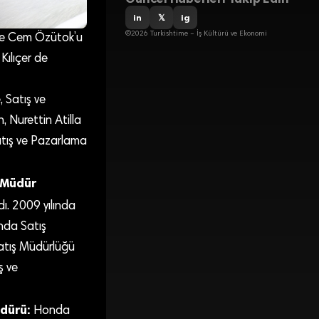
in
𝕏
ig
©2026 Turkishtime – İş Kültürü ve Ekonomi
ne Cem Özütok’u
Kılıçer de
 Satış ve
Nurettin Atilla
atış ve Pazarlama
 Müdür
ı. 2009 yılında
ında Satış
atış Müdürlüğü
ş ve
üdürü:
Honda