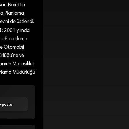
ayan Nurettin
nda Planlama
ini de üstlendi.
ü:
2001 yılında
klet Pazarlama
 ve Otomobil
rlüğü’ne ve
ibaren Motosiklet
zarlama Müdürlüğü
E-posta