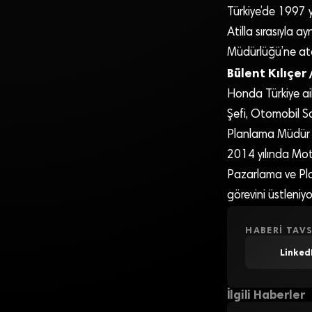
Türkiye’de 1997 y
Atilla sırasıyla 
Müdürlüğü’ne ata
Bülent Kılıçer
Honda Türkiye ail
Şefi, Otomobil S
Planlama Müdür Y
2014 yılında Mot
Pazarlama ve Pla
görevini üstleniyo
HABERI TAVS
Linked
İlgili Haberler