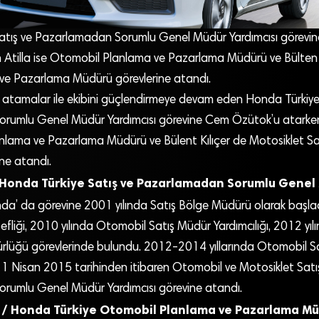
Satış ve Pazarlamadan Sorumlu Genel Müdür Yardımcısı görevi
n Atilla ise Otomobil Planlama ve Pazarlama Müdürü ve Bülten 
 ve Pazarlama Müdürü görevlerine atandı.
 atamalar ile ekibini güçlendirmeye devam eden Honda Türkiye,
umlu Genel Müdür Yardımcısı görevine Cem Özütok’u atarken, 
nlama ve Pazarlama Müdürü ve Bülent Kılıçer de Motosiklet S
ne atandı.
Honda Türkiye Satış ve Pazarlamadan Sorumlu Genel
a’ da görevine 2001 yılında Satış Bölge Müdürü olarak başlad
fliği, 2010 yılında Otomobil Satış Müdür Yardımcılığı, 2012 yıl
lüğü görevlerinde bulundu. 2012-2014 yıllarında Otomobil S
n 1 Nisan 2015 tarihinden itibaren Otomobil ve Motosiklet Satı
rumlu Genel Müdür Yardımcısı görevine atandı.
la / Honda Türkiye Otomobil Planlama ve Pazarlama M