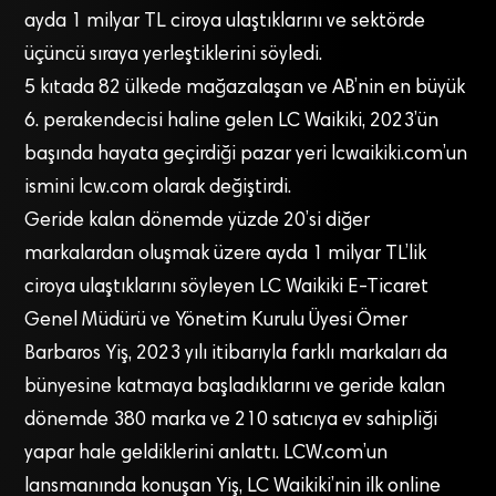
ayda 1 milyar TL ciroya ulaştıklarını ve sektörde
üçüncü sıraya yerleştiklerini söyledi.
5 kıtada 82 ülkede mağazalaşan ve AB’nin en büyük
6. perakendecisi haline gelen LC Waikiki, 2023’ün
başında hayata geçirdiği pazar yeri lcwaikiki.com’un
ismini lcw.com olarak değiştirdi.
Geride kalan dönemde yüzde 20’si diğer
markalardan oluşmak üzere ayda 1 milyar TL’lik
ciroya ulaştıklarını söyleyen LC Waikiki E-Ticaret
Genel Müdürü ve Yönetim Kurulu Üyesi Ömer
Barbaros Yiş, 2023 yılı itibarıyla farklı markaları da
bünyesine katmaya başladıklarını ve geride kalan
dönemde 380 marka ve 210 satıcıya ev sahipliği
yapar hale geldiklerini anlattı. LCW.com’un
lansmanında konuşan Yiş, LC Waikiki’nin ilk online