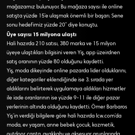
mağazamız bulunuyor. Bu mağaza sayısı ile online
satışta yüzde 15’e ulaşmak önemli bir başarı. Sene
sonu hedefimiz yüzde 20” diye konuştu.
Üye sayısı 15 milyona ulaştı
Hali hazırda 210 satısı, 380 marka ve 15 milyon
üyeye ulaştıkları bilgisini veren Yiş, app üzeirdnen
satış oranının yüzde 80 olduğunu kaydetti.
Yiş, moda dikeyinde online pazarda lider olduklarını,
diğer kategoriler eklendiğinde ise 3. sırada yer
aldıklarını belirterek uygulamaya aldıkları hizmetler
ile iade oranlarının ise yüzde 9-11 ile diğer pazar
yerlerinin altında olduğunu kaydetti. Ömer Barbaros
Yiş’in verdiği bilgilere göre hali hazırda lcw.com’da
moda, ev yaşam, anne bebek çocuk, kozmetik,
outdoor, çanta, ayakkabı ve aksesuar gruplarında