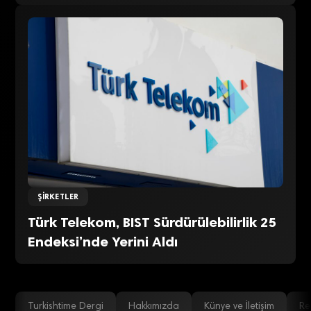
ŞIRKETLER
Türk Telekom, BIST Sürdürülebilirlik 25
Endeksi’nde Yerini Aldı
Turkishtime Dergi
Hakkımızda
Künye ve İletişim
Re