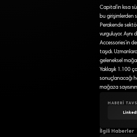
Capital’in kısa s
bu girişimlerden 
Perakende sektörü
vurguluyor. Aynı 
Accessories’in de
taşıdı. Uzmanlara
geleneksel mağaza
Yaklaşık 1.100 ça
sonuçlanacağı hen
mağaza sayısının 
HABERI TAVS
Linked
İlgili Haberler