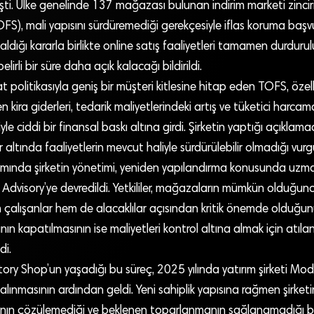
eşti. Ülke genelinde 137 mağazası bulunan indirim marketi zincir
FS), mali yapısını sürdüremediği gerekçesiyle iflas koruma baş
aldığı kararla birlikte online satış faaliyetleri tamamen durdurulur
lirli bir süre daha açık kalacağı bildirildi.
yat politikasıyla geniş bir müşteri kitlesine hitap eden TOFS, özell
kira giderleri, tedarik maliyetlerindeki artış ve tüketici harcam
le ciddi bir finansal baskı altına girdi. Şirketin yaptığı açıklam
 altında faaliyetlerin mevcut haliyle sürdürülebilir olmadığı vurg
samında şirketin yönetimi, yeniden yapılandırma konusunda uzm
 Advisory’ye devredildi. Yetkililer, mağazaların mümkün olduğun
çalışanlar hem de alacaklılar açısından kritik önemde olduğunu 
lının kapatılmasının ise maliyetleri kontrol altına almak için atıl
di.
ory Shop’un yaşadığı bu süreç, 2025 yılında yatırım şirketi Mod
alınmasının ardından geldi. Yeni sahiplik yapısına rağmen şirketi
rının çözülemediği ve beklenen toparlanmanın sağlanamadığı beli