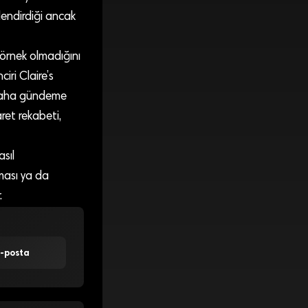
lendirdiği ancak
 örnek olmadığını
ri Claire’s
z daha gündeme
ret rekabeti,
sıl
ması ya da
.
E-posta