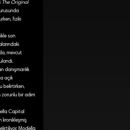
i
The Original
vurusunda
ken, fiziki
ikle son
alarındaki
ada, mevcut
ulandı.
an danışmanlık
ca açık
belirtirken,
an zorunlu bir adım
ella Capital
n kronikleşmiş
rtiliyor. Modella