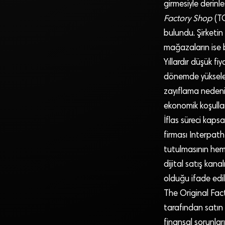
girmesiyle derinl
Factory Shop
(TO
bulundu. Şirketin 
mağazaların ise be
Yıllardır düşük fi
dönemde yükselen 
zayıflama nedeniy
ekonomik koşullar
İflas süreci kap
firması Interpath
tutulmasının hem 
dijital satış kana
olduğu ifade edil
The Original Fact
tarafından satın 
finansal sorunla