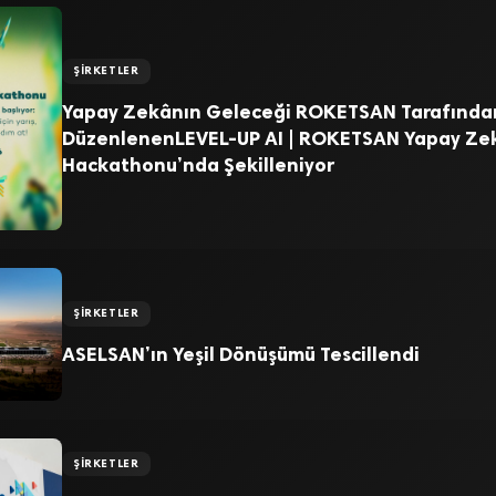
ŞIRKETLER
Yapay Zekânın Geleceği ROKETSAN Tarafında
DüzenlenenLEVEL-UP AI | ROKETSAN Yapay Ze
Hackathonu’nda Şekilleniyor
ŞIRKETLER
ASELSAN’ın Yeşil Dönüşümü Tescillendi
ŞIRKETLER