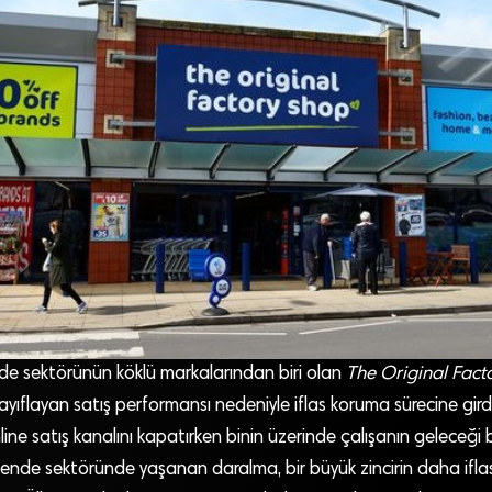
nde sektörünün köklü markalarından biri olan
The Original Fact
zayıflayan satış performansı nedeniyle iflas koruma sürecine gi
line satış kanalını kapatırken binin üzerinde çalışanın geleceği bel
kende sektöründe yaşanan daralma, bir büyük zincirin daha ifla