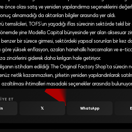
üre önce olası satış ve yeniden yapılandırma seçeneklerini değer
sonuç alınamadığı da aktarılan bilgiler arasında yer aldı.
 temsilcileri, TOFS’un yaşadığı iflas sürecinin sektörde tekil bir
dönemde yine Modella Capital bünyesinde yer alan aksesuar zinci
 benzer bir sürece girmesi, sektördeki yapısal sorunları bir ke
 göre yüksek enflasyon, azalan hanehalkı harcamaları ve e-tica
 zincirlerini giderek daha kırılgan hale getiriyor.
lışanın istihdam edildiği The Original Factory Shop’ta sürecin na
üz netlik kazanmazken, şirketin yeniden yapılandırılarak satıl
azaltılması ihtimalleri masadaki seçenekler arasında bulunuyor
IYE ET
In
𝕏
WhatsApp