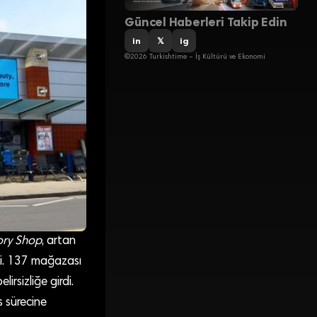
Güncel Haberleri Takip Edin
in
𝕏
ig
©2026 Turkishtime – İş Kültürü ve Ekonomi
ory Shop
, artan
rdi. 137 mağazası
irsizliğe girdi.
s sürecine