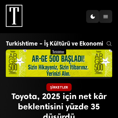
Turkishtime – İş Kültürü ve Ekonomi
ŞIRKETLER
Toyota, 2025 için net kâr
beklentisini yüzde 35
düşürdü