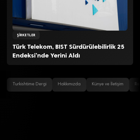
ŞIRKETLER
Türk Telekom, BIST Sürdürülebilirlik 25
Endeksi’nde Yerini Aldı
Turkishtime Dergi
Hakkımızda
Künye ve İletişim
Re