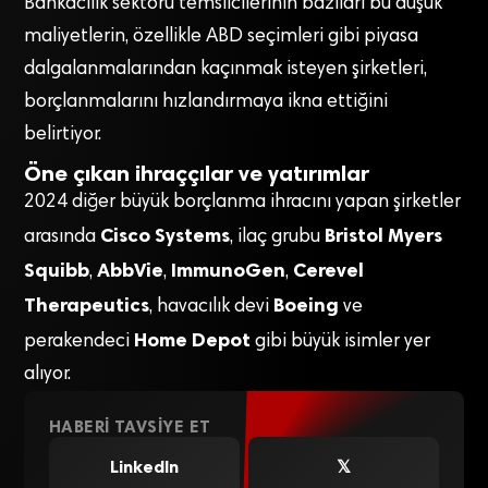
Bankacılık sektörü temsilcilerinin bazıları bu düşük
maliyetlerin, özellikle ABD seçimleri gibi piyasa
dalgalanmalarından kaçınmak isteyen şirketleri,
borçlanmalarını hızlandırmaya ikna ettiğini
belirtiyor.
Öne çıkan ihraççılar ve yatırımlar
2024 diğer büyük borçlanma ihracını yapan şirketler
Cisco Systems
Bristol Myers
arasında
, ilaç grubu
Squibb
AbbVie
ImmunoGen
Cerevel
,
,
,
Therapeutics
Boeing
, havacılık devi
ve
Home Depot
perakendeci
gibi büyük isimler yer
alıyor.
HABERI TAVSIYE ET
LinkedIn
𝕏