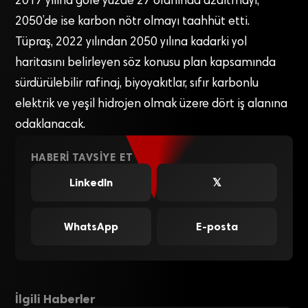
2017 yılına göre yüzde 27 oranında azaltmayı,
2050’de ise karbon nötr olmayı taahhüt etti.
Tüpraş, 2022 yılından 2050 yılına kadarki yol
haritasını belirleyen söz konusu plan kapsamında
sürdürülebilir rafinaj, biyoyakıtlar, sıfır karbonlu
elektrik ve yeşil hidrojen olmak üzere dört iş alanına
odaklanacak.
HABERI TAVSIYE ET
LinkedIn
𝕏
WhatsApp
E-posta
İlgili Haberler