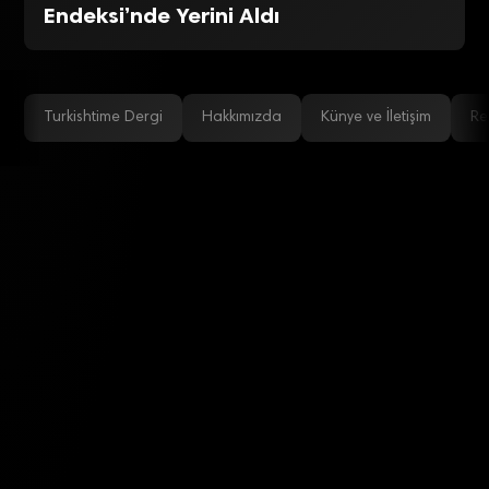
Endeksi’nde Yerini Aldı
Turkishtime Dergi
Hakkımızda
Künye ve İletişim
Re