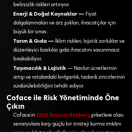
belirsizlik riskleri artırıyor.
Enerji & Doğal Kaynaklar —
Fiyat
dalgalanmaları ve arz şokları, ihracatçılar için
büyük bir sınav.
Tarım & Gıda —
İklim riskleri, lojistik zorluklar ve
düzenleyici baskılar, gıda ihracatını savunmasız
bırakabiliyor.
Taşımacılık & Lojistik
— Navlun ücretlerinin
artışı ve rotalardaki kırılganlık, tedarik zincirlerinin
sürdürülebilirliğini tehdit ediyor.
Coface ile Risk Yönetiminde Öne
Çıkın
2026 İhracat Rehberi
Coface’ın
, şirketlere olası
senaryolara karşı güçlü bir strateji kurma imkânı