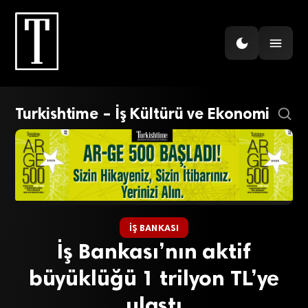
Turkishtime – İş Kültürü ve Ekonomi
İŞ BANKASI
İş Bankası’nın aktif
büyüklüğü 1 trilyon TL’ye
ulaştı