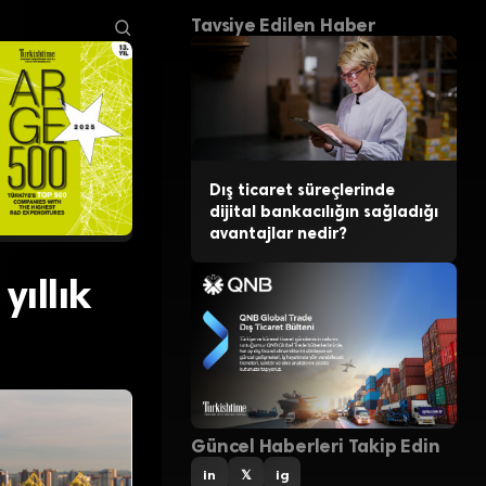
Tavsiye Edilen Haber
Dış ticaret süreçlerinde
dijital bankacılığın sağladığı
avantajlar nedir?
yıllık
Güncel Haberleri Takip Edin
in
𝕏
ig