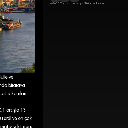
©2026 Turkishtime – İş Kültürü ve Ekonomi
ülle ve
”nda biraraya
acat rakamları
0,1 artışla 13
sterdi ve en çok
tomotiv sektörünü