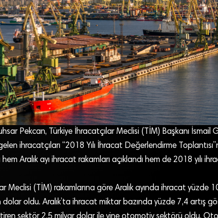
hsar Pekcan, Türkiye İhracatçılar Meclisi (TİM) Başkanı İsmail G
gelen ihracatçıları “2018 Yılı İhracat Değerlendirme Toplantısı
 hem Aralık ayı ihracat rakamları açıklandı hem de 2018 yılı ihr
lar Meclisi (TİM) rakamlarına göre Aralık ayında ihracat yüzde 1
 dolar oldu. Aralık’ta ihracat miktar bazında yüzde 7,4 artış gö
tiren sektör 2,5 milyar dolar ile yine otomotiv sektörü oldu. O