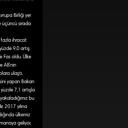
rupa Birliği yer
le üçüncü sırada
 fazla ihracat
yüzde 9,0 artış
e Fas oldu. Ülke
le AB’nin
lara ulaştı.
esini yapan Bakan
 yüzde 7,1 artışla
n yakaladığımız bu
ır. 2017 yılına
ndığında ülkemiz
u manaya geliyor,