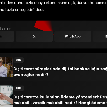
nkinden daha fazla dünya ekonomisine açık, dünya ekonomisin
 fazla entegredir.” dedi.
IYE ET
In
𝕏
WhatsApp
QNB
Dış ticaret süreçlerinde dijital bankacılığın sa
avantajlar nedir?
QNB
Dış ticarette kullanılan ödeme yöntemleri: Peş
mukabili, vesaik mukabili nedir? Hangi ödeme 