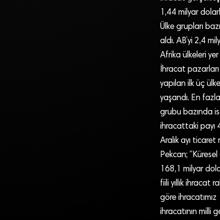
1,44 milyar dolar
Ülke grupları bazı
aldı. AB’yi 2,4 mi
Afrika ülkeleri yer 
İhracat pazarları
yapılan ilk üç ül
yaşandı. En fazla
grubu bazında ise
ihracattaki payı 
Aralık ayı ticare
Pekcan; “Küresel 
168,1 milyar dola
fiili yıllık ihrac
göre ihracatımız 
ihracatının milli 