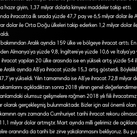
la hazır giyim, 1,37 milyar dolarla kimyevi maddeler takip etti.
nda ihracatta ilk sırada yüzde 47,7 pay ve 6,5 milyar dolar ile Av
lyar dolar ile Orta Doğu ülkeleri takip ederken 1,2 milyar dolar i
aldı.
 bakımından Aralık ayında 159 ülke ve bölgeye ihracat arttı. En
keden Almanya’ya yüzde 9,8, İngiltere’ye yüzde 10,6 ve İtalya’ya 
 ihracat yapılan 20 ülke arasında ise en yüksek artış yüzde 54 il
 Aralık ayında AB’ya ihracat yüzde 15,3 artış gösterdi. Böylelik
47,7’ye yükseldi. Yılın tamamında ise AB’ye ihracat 72,8 milyar do
t rakamlarını açıkladıktan sonra 2018 yılının genel değerlendirm
anlamdaki olumsuz gelişmelere rağmen 2018 yılı fiili ihracatımız
r olarak gerçekleşmiş bulunmaktadır. Bizler için asıl önemli ola
at rakamının aynı zamanda Cumhuriyet tarihi ihracat rekoru olmasıd
11,1 milyar dolar artmıştır. Mart ayında milli gelirimiz de açıkla
gelire oranında da tarihi bir zirve yakalanmasını bekliyoruz. Bu ş