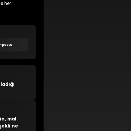
e her
E-posta
ğladığı
in, mal
şekli ne