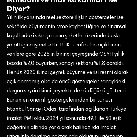
Diyor?
Yılın ilk yarısında reel sektöre ilişkin göstergeler ise
sektörde büyümenin ivme kaybettiğine ve finansal
koşullardaki sıkılaşmanın şirketler üzerinde baskı
yarattığına işaret etti. TÜİK tarafından açıklanan
verilere göre 2025’in birinci çeyreğinde GSYH yıllık
bazda %2,0 büyürken, sanayi sektörü %1,8 daraldı.
Henüz 2025 ikinci çeyrek büyüme verisi resmi olarak
açıklanmamış olsa da öncü göstergeler sanayideki
durgun seyrin ikinci çeyrekte de sürdüğünü gösterdi.
Bunun en önemli göstergelerinden bir tanesi
İstanbul Sanayi Odası tarafından açıklanan Türkiye
imalat PMI oldu. 2024 yıl sonunda 49,1 ile 50 eşik
değerinin altında yer alarak halihazırda imalat
sanayinin daralma noktasında olduğunu gösteren