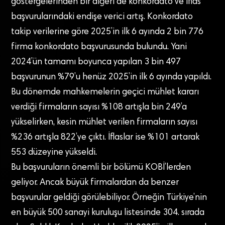
göstergelerinden bir diğeri de konkordato ve iflas
başvurularındaki endişe verici artış. Konkordato
takip verilerine göre 2025’in ilk 6 ayında 2 bin 776
firma konkordato başvurusunda bulundu. Yani
2024’ün tamamı boyunca yapılan 3 bin 497
başvurunun %79’u henüz 2025’in ilk 6 ayında yapıldı.
Bu dönemde mahkemelerin geçici mühlet kararı
verdiği firmaların sayısı %108 artışla bin 249’a
yükselirken, kesin mühlet verilen firmaların sayısı
%236 artışla 822’ye çıktı. İflaslar ise %101 artarak
553 düzeyine yükseldi.
Bu başvuruların önemli bir bölümü KOBİ’lerden
geliyor. Ancak büyük firmalardan da benzer
başvurular geldiği görülebiliyor. Örneğin Türkiye’nin
en büyük 500 sanayi kuruluşu listesinde 304. sırada