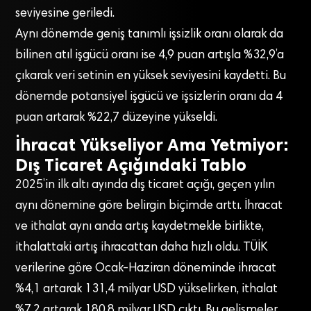
seviyesine geriledi.
Aynı dönemde geniş tanımlı işsizlik oranı olarak da
bilinen atıl işgücü oranı ise 4,9 puan artışla %32,9’a
çıkarak veri setinin en yüksek seviyesini kaydetti. Bu
dönemde potansiyel işgücü ve işsizlerin oranı da 4
puan artarak %22,7 düzeyine yükseldi.
İhracat Yükseliyor Ama Yetmiyor:
Dış Ticaret Açığındaki Tablo
2025’in ilk altı ayında dış ticaret açığı, geçen yılın
aynı dönemine göre belirgin biçimde arttı. İhracat
ve ithalat aynı anda artış kaydetmekle birlikte,
ithalattaki artış ihracattan daha hızlı oldu. TÜİK
verilerine göre Ocak-Haziran döneminde ihracat
%4,1 artarak 131,4 milyar USD yükselirken, ithalat
%7,2 artarak 180,8 milyar USD çıktı. Bu gelişmeler