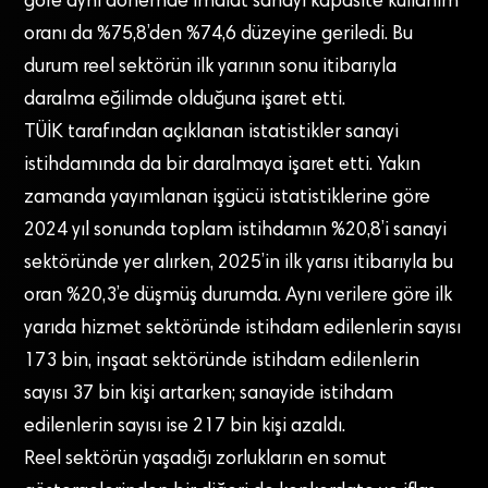
göre aynı dönemde imalat sanayi kapasite kullanım
oranı da %75,8’den %74,6 düzeyine geriledi. Bu
durum reel sektörün ilk yarının sonu itibarıyla
daralma eğilimde olduğuna işaret etti.
TÜİK tarafından açıklanan istatistikler sanayi
istihdamında da bir daralmaya işaret etti. Yakın
zamanda yayımlanan işgücü istatistiklerine göre
2024 yıl sonunda toplam istihdamın %20,8’i sanayi
sektöründe yer alırken, 2025’in ilk yarısı itibarıyla bu
oran %20,3’e düşmüş durumda. Aynı verilere göre ilk
yarıda hizmet sektöründe istihdam edilenlerin sayısı
173 bin, inşaat sektöründe istihdam edilenlerin
sayısı 37 bin kişi artarken; sanayide istihdam
edilenlerin sayısı ise 217 bin kişi azaldı.
Reel sektörün yaşadığı zorlukların en somut