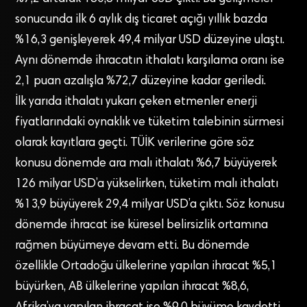
sonucunda ilk 6 aylık dış ticaret açığı yıllık bazda
%16,3 genişleyerek 49,4 milyar USD düzeyine ulaştı.
Aynı dönemde ihracatın ithalatı karşılama oranı ise
2,1 puan azalışla %72,7 düzeyine kadar geriledi.
İlk yarıda ithalatı yukarı çeken etmenler enerji
fiyatlarındaki oynaklık ve tüketim talebinin sürmesi
olarak kayıtlara geçti. TÜİK verilerine göre söz
konusu dönemde ara malı ithalatı %6,7 büyüyerek
126 milyar USD’a yükselirken, tüketim malı ithalatı
%13,9 büyüyerek 29,4 milyar USD’a çıktı. Söz konusu
dönemde ihracat ise küresel belirsizlik ortamına
rağmen büyümeye devam etti. Bu dönemde
özellikle Ortadoğu ülkelerine yapılan ihracat %5,1
büyürken, AB ülkelerine yapılan ihracat %8,6,