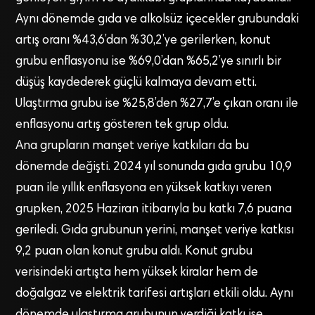
Aynı dönemde gıda ve alkolsüz içecekler grubundaki
artış oranı %43,6’dan %30,2’ye gerilerken, konut
grubu enflasyonu ise %69,0’dan %65,2’ye sınırlı bir
düşüş kaydederek güçlü kalmaya devam etti.
Ulaştırma grubu ise %25,8’den %27,7’e çıkan oranı ile
enflasyonu artış gösteren tek grup oldu.
Ana grupların manşet veriye katkıları da bu
dönemde değişti. 2024 yıl sonunda gıda grubu 10,9
puan ile yıllık enflasyona en yüksek katkıyı veren
grupken, 2025 Haziran itibarıyla bu katkı 7,6 puana
geriledi. Gıda grubunun yerini, manşet veriye katkısı
9,2 puan olan konut grubu aldı. Konut grubu
verisindeki artışta hem yüksek kiralar hem de
doğalgaz ve elektrik tarifesi artışları etkili oldu. Aynı
dönemde ulaştırma grubunun verdiği katkı ise