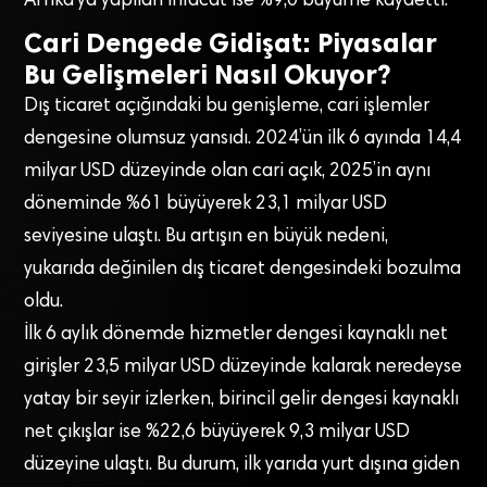
Afrika’ya yapılan ihracat ise %9,0 büyüme kaydetti.
Cari Dengede Gidişat: Piyasalar
Bu Gelişmeleri Nasıl Okuyor?
Dış ticaret açığındaki bu genişleme, cari işlemler
dengesine olumsuz yansıdı. 2024’ün ilk 6 ayında 14,4
milyar USD düzeyinde olan cari açık, 2025’in aynı
döneminde %61 büyüyerek 23,1 milyar USD
seviyesine ulaştı. Bu artışın en büyük nedeni,
yukarıda değinilen dış ticaret dengesindeki bozulma
oldu.
İlk 6 aylık dönemde hizmetler dengesi kaynaklı net
girişler 23,5 milyar USD düzeyinde kalarak neredeyse
yatay bir seyir izlerken, birincil gelir dengesi kaynaklı
net çıkışlar ise %22,6 büyüyerek 9,3 milyar USD
düzeyine ulaştı. Bu durum, ilk yarıda yurt dışına giden