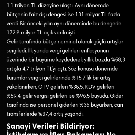
1,1 trilyon TL düzeyine ulaştı. Aynı dönemde
bütçenin faiz dışı dengesi ise 131 milyar TL fazla
verdi. Bir önceki yılın aynı döneminde bu dengede
172,8 milyar TL açık verilmişti.
Gelir tarafında bütçe nominal olarak güçlü artışlar
sergiledi. İlk yarıda vergi gelirleri enflasyonun
üzerinde bir büyüme kaydederek yıllık bazda %58,3
artışla 4,7 trilyon TL’yi aştı. Söz konusu dönemde
kurumlar vergisi gelirlerinde %15,7’lik bir artış
yakalanırken, ÖTV gelirleri %38,5, KDV gelirleri
%59,4, gelir vergisi gelirleri ise %96,5 büyüdü. Gider
tarafında ise personel giderleri %36 büyürken, cari
transferlerde %37,4 artış yaşandı.
Sanayi Verileri Bildiriyor:
İstihdam ve İflas Rakamları Ne