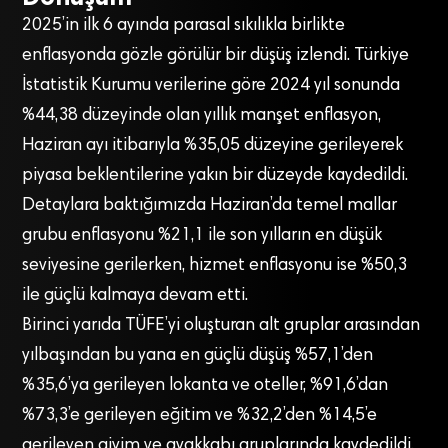
2025’in ilk 6 ayında parasal sıkılıkla birlikte
enflasyonda gözle görülür bir düşüş izlendi. Türkiye
İstatistik Kurumu verilerine göre 2024 yıl sonunda
%44,38 düzeyinde olan yıllık manşet enflasyon,
Haziran ayı itibarıyla %35,05 düzeyine gerileyerek
piyasa beklentilerine yakın bir düzeyde kaydedildi.
Detaylara baktığımızda Haziran’da temel mallar
grubu enflasyonu %21,1 ile son yılların en düşük
seviyesine gerilerken, hizmet enflasyonu ise %50,3
ile güçlü kalmaya devam etti.
Birinci yarıda TÜFE’yi oluşturan alt gruplar arasından
yılbaşından bu yana en güçlü düşüş %57,1’den
%35,6’ya gerileyen lokanta ve oteller, %91,6’dan
%73,3’e gerileyen eğitim ve %32,2’den %14,5’e
gerileyen giyim ve ayakkabı gruplarında kaydedildi.