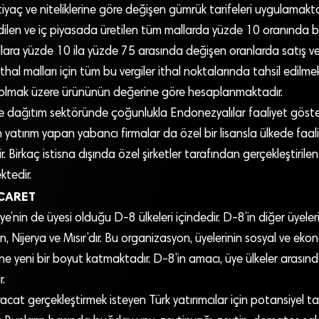
iyaç ve niteliklerine göre değişen gümrük tarifeleri uygulamakta
dilen ve iç piyasada üretilen tüm mallarda yüzde 10 oranında 
allara yüzde 10 ila yüzde 75 arasında değişen oranlarda satış ve
thal malları için tüm bu vergiler ithal noktalarında tahsil edilme
il olmak üzere ürününün değerine göre hesaplanmaktadır.
 ve dağıtım sektöründe çoğunlukla Endonezyalılar faaliyet göste
atırım yapan yabancı firmalar da özel bir lisansla ülkede faal
 Birkaç istisna dışında özel şirketler tarafından gerçekleştirile
ktedir.
İCARET
e’nin de üyesi olduğu D-8 ülkeleri içindedir. D-8’in diğer üyeler
 Nijerya ve Mısır’dır. Bu organizasyon, üyelerinin sosyal ve ekonom
ne yeni bir boyut katmaktadır. D-8’in amacı, üye ülkeler arasındak
r.
cat gerçekleştirmek isteyen Türk yatırımcılar için potansiyel ta