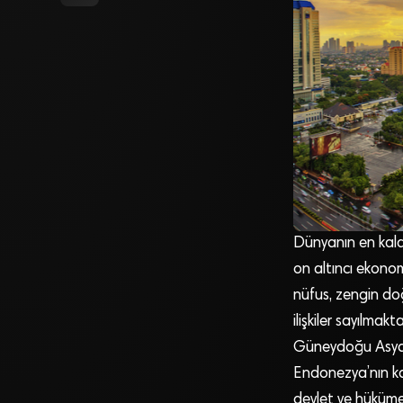
Dünyanın en kala
on altıncı ekono
nüfus, zengin doğa
ilişkiler sayılmak
Güneydoğu Asya i
Endonezya’nın ka
devlet ve hüküme