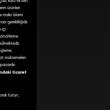
ası, kuru ve sert
rım ürünleri
e malın İslami
ı gerekliliğidir.
 içi
incirlerine
nülmektedir.
işleme,
aat malzemeleri,
pazardır.
ndaki ticaret
prak tütün,