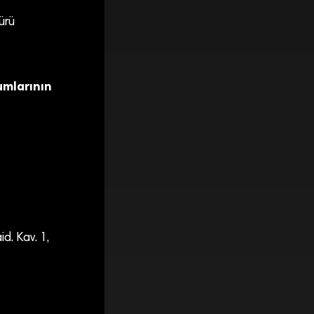
ürü
umlarının
d. Kav. 1,