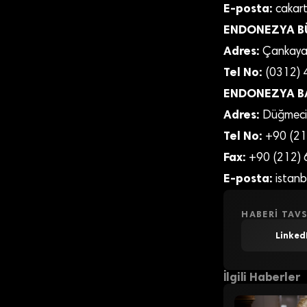
E-posta:
cakart
ENDONEZYA B
Adres:
Çankaya 
Tel No:
(0312) 
ENDONEZYA B
Adres:
Düğmecil
Tel No:
+90 (21
Fax:
+90 (212)
E-posta:
istanbu
HABERI TAVS
Linked
İlgili Haberler