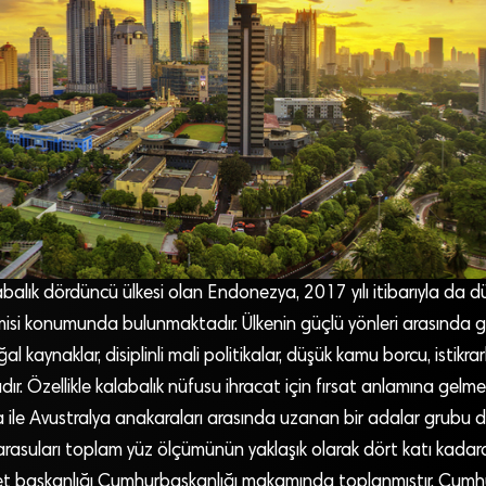
balık dördüncü ülkesi olan Endonezya, 2017 yılı itibarıyla da 
misi konumunda bulunmaktadır. Ülkenin güçlü yönleri arasında g
l kaynaklar, disiplinli mali politikalar, düşük kamu borcu, istikrarl
tadır. Özellikle kalabalık nüfusu ihracat için fırsat anlamına gelme
le Avustralya anakaraları arasında uzanan bir adalar grubu de
rasuları toplam yüz ölçümünün yaklaşık olarak dört katı kadar
t başkanlığı Cumhurbaşkanlığı makamında toplanmıştır. Cumh