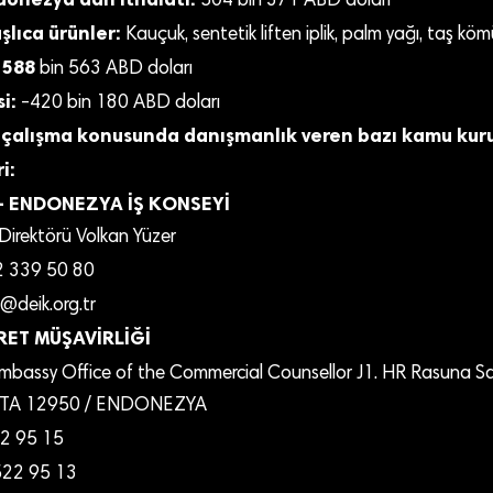
504 bin 371 ABD doları
şlıca ürünler:
Kauçuk, sentetik liften iplik, palm yağı, taş köm
 588
bin 563 ABD doları
i:
-420 bin 180 ABD doları
 çalışma konusunda danışmanlık veren bazı kamu kur
i:
 – ENDONEZYA İŞ KONSEYİ
 Direktörü Volkan Yüzer
 339 50 80
@deik.org.tr
RET MÜŞAVİRLİĞİ
mbassy Office of the Commercial Counsellor J1. HR Rasuna Sai
RTA 12950 / ENDONEZYA
2 95 15
22 95 13