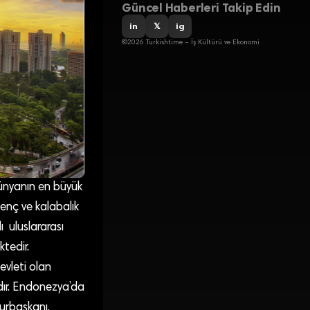
Güncel Haberleri Takip Edin
in
𝕏
ig
©2026 Turkishtime – İş Kültürü ve Ekonomi
dünyanın en büyük
enç ve kalabalık
ı uluslararası
ktedir.
vleti olan
dır. Endonezya’da
urbaşkanı,