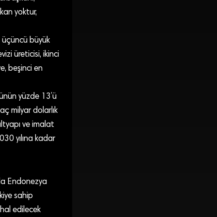
kan yoktur,
n üçüncü büyük
 üreticisi, ikinci
e, beşinci en
ücünün yüzde 13’ü
aç milyar dolarlık
altyapı ve imalat
2030 yılına kadar
a da Endonezya
kiye sahip
hal edilecek