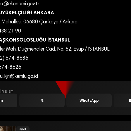
a@ekonomi.gov.tr
ÜYÜKELÇİLİĞİ ANKARA
Mahallesi, 06680 Çankaya / Ankara
438 21 90
AŞKONSOLOSLUĞU İSTANBUL
er Mah. Düğmenciler Cad. No. 52, Eyüp / İSTANBUL
2) 674-8686
 674-8626
l.kjri@kemlu.go.id
IYE ET
In
𝕏
WhatsApp
QNB