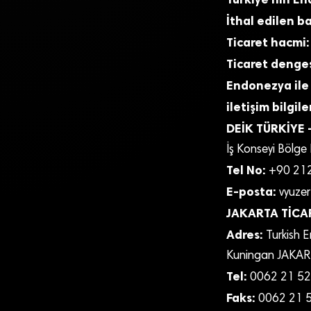
İthal edilen ba
Ticaret hacmi:
Ticaret denges
Endonezya ile
iletişim bilgiler
DEİK TÜRKİYE
İş Konseyi Bölge
Tel No:
+90 212
E-posta:
vyuzer
JAKARTA TİCA
Adres:
Turkish E
Kuningan JAKA
Tel:
0062 21 52
Faks:
0062 21 5