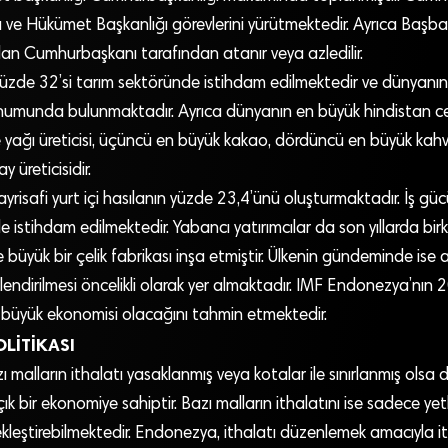
 ve Hükümet Başkanlığı görevlerini yürütmektedir. Ayrıca Başba
an Cumhurbaşkanı tarafından atanır veya azledilir.
yüzde 32’si tarım sektöründe istihdam edilmektedir ve dünyanı
konumunda bulunmaktadır. Ayrıca dünyanın en büyük hindistan cevizi
 yağı üreticisi, üçüncü en büyük kakao, dördüncü en büyük kahv
 üreticisidir.
yrisafi yurt içi hasılanın yüzde 23,4’ünü oluşturmaktadır. İş g
 istihdam edilmektedir. Yabancı yatırımcılar da son yıllarda birk
ve büyük bir çelik fabrikası inşa etmiştir. Ülkenin gündeminde ise 
çlendirilmesi öncelikli olarak yer almaktadır. IMF Endonezya’nın 
 büyük ekonomisi olacağını tahmin etmektedir.
OLİTİKASI
 malların ithalatı yasaklanmış veya kotalar ile sınırlanmış ols
ık bir ekonomiye sahiptir. Bazı malların ithalatını ise sadece yet
ekleştirebilmektedir. Endonezya, ithalatı düzenlemek amacıyla it