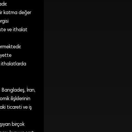
dır.
bir katma değer
rgisi
kte ve ithalat
rmektedir.
iyette
n ithalatlarda
i Bangladeş, İran,
ik ilişkilerinin
i ticareti ve iş
şıyan birçok