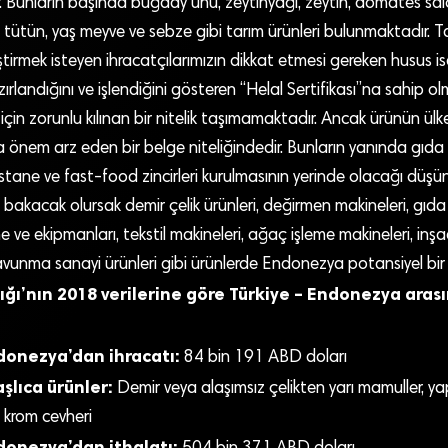
 Bunların başında buğday unu, zeytinyağı, zeytin, domates salç
 tütün, yaş meyve ve sebze gibi tarım ürünleri bulunmaktadır. Ta
ştirmek isteyen ihracatçılarımızın dikkat etmesi gereken husus is
rlandığını ve işlendiğini gösteren “Helal Sertifikası”na sahip olmas
için zorunlu kılınan bir nitelik taşımamaktadır. Ancak ürünün ülke
nem arz eden bir belge niteliğindedir. Bunların yanında gıda z
stane ve fast-food zincirleri kurulmasının yerinde olacağı düşü
 bakacak olursak demir çelik ürünleri, değirmen makineleri, gıda 
ve ekipmanları, tekstil makineleri, ağaç işleme makineleri, inş
avunma sanayi ürünleri gibi ürünlerde Endonezya potansiyel bir 
ığı’nın 2018 verilerine göre Türkiye – Endonezya arası
donezya’dan ihracatı:
84 bin 191 ABD doları
şlıca ürünler:
Demir veya alaşımsız çelikten yarı mamuller, ya
 krom cevheri
donezya’dan ithalatı: