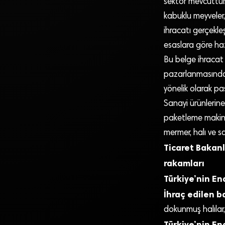
sektör mevcuttur.
kabuklu meyveler,
ihracatı gerçekle
esaslara göre hazı
Bu belge ihracat 
pazarlanmasında ö
yönelik olarak pa
Sanayi ürünlerine
paketleme makine 
mermer, halı ve s
Ticaret Bakanl
rakamları
Türkiye’nin En
İhraç edilen ba
dokunmuş halılar,
Türkiye’nin En