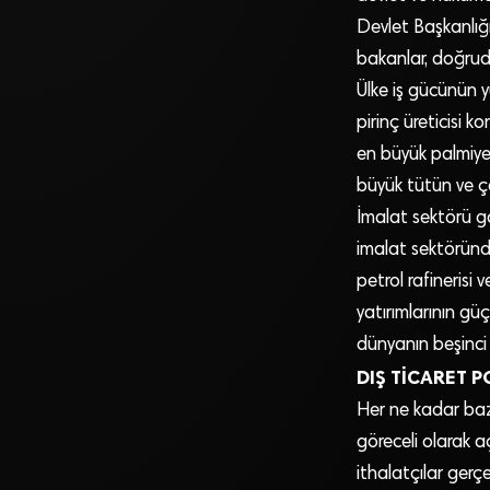
Devlet Başkanlığı
bakanlar, doğrud
Ülke iş gücünün 
pirinç üreticisi 
en büyük palmiye
büyük tütün ve çay
İmalat sektörü ga
imalat sektöründe
petrol rafinerisi 
yatırımlarının gü
dünyanın beşinci
DIŞ TİCARET P
Her ne kadar bazı
göreceli olarak aç
ithalatçılar gerç