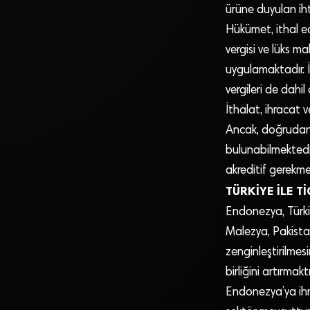
ürüne duyulan iht
Hükümet, ithal e
vergisi ve lüks m
uygulamaktadır. İ
vergileri de dah
İthalat, ihracat
Ancak, doğrudan y
bulunabilmektedir.
akreditif gerekme
TÜRKİYE İLE T
Endonezya, Türkiy
Malezya, Pakistan,
zenginleştirilmesi
birliğini artırmaktı
Endonezya’ya ihra