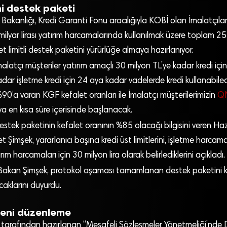
ni destek paketi
Bakanlığı, Kredi Garanti Fonu aracılığıyla KOBİ olan İmalatçılar
5 milyar lirası yatırım harcamalarında kullanılmak üzere toplam 25 
t limitli destek paketini yürürlüğe almaya hazırlanıyor.
malatçı müşteriler yatırım amaçlı 30 milyon TL’ye kadar kredi içi
adar işletme kredi için 24 aya kadar vadelerde kredi kullanabile
’a varan KGF kefalet oranları ile İmalatçı müşterilerimizin
Q
 en kısa süre içerisinde başlanacak.
stek paketinin kefalet oranının %85 olacağı bilgisini veren Ha
Şimşek, yararlanıcı başına kredi üst limitlerini, işletme harcama
ırım harcamaları için 30 milyon lira olarak belirlediklerini açıkladı.
akan Şimşek, protokol aşaması tamamlanan destek paketini kı
aklarını duyurdu.
yeni düzenleme
 tarafından hazırlanan “Mesafeli Sözleşmeler Yönetmeliği’nde D