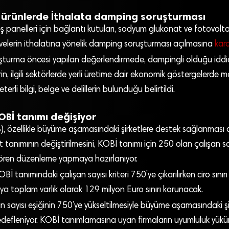
 ürünlerde İthalata damping soruşturması
 panelleri için bağlantı kutuları, sodyum glukonat ve fotovoltai
elerin ithalatına yönelik damping soruşturması açılmasına
kara
turma öncesi yapılan değerlendirmede, dampingli olduğu iddi
in, ilgili sektörlerde yerli üretime dair ekonomik göstergelerde 
 yeterli bilgi, belge ve delillerin bulunduğu belirtildi.
Bİ tanımı değişiyor
B), özellikle büyüme aşamasındaki şirketlere destek sağlanması
et tanımının değiştirilmesini, KOBİ tanımı için 250 olan çalışan s
gören düzenleme yapmaya hazırlanıyor.
Bİ tanımındaki çalışan sayısı kriteri 750’ye çıkarılırken ciro sınır
ya toplam varlık olarak 129 milyon Euro sınırı korunacak.
n sayısı eşiğinin 750’ye yükseltilmesiyle büyüme aşamasındaki ş
efleniyor. KOBİ tanımlamasına uyan firmaların uyumluluk yüküm