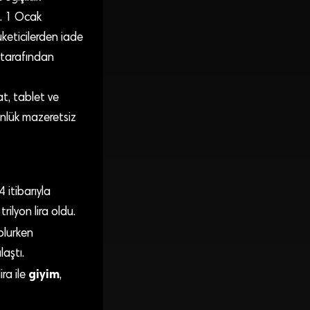
ı. 1 Ocak
keticilerden iade
ı tarafından
at, tablet ve
ünlük mazeretsiz
itibarıyla
ilyon lira oldu.
olurken
aştı.
giyim
ra ile
,