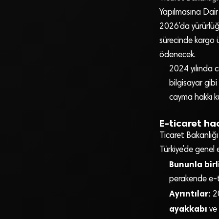
Yapılmasına Dair
2026’da yürürlüğe
sürecinde kargo ü
ödenecek.
2024 yılında c
bilgisayar gib
cayma hakkı ku
E-ticaret ha
Ticaret Bakanlığ
Türkiye’de genel 
Bununla birl
perakende e-ti
Ayrıntılar:
20
ayakkabı
ve