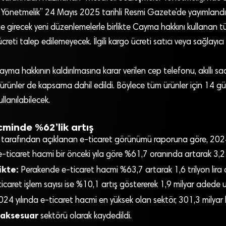
 Yönetmelik” 24 Mayıs 2025 tarihli Resmi Gazete’de yayımland
 girecek yeni düzenlemelerle birlikte Cayma hakkını kullanan tü
creti talep edilemeyecek. İlgili kargo ücreti satıcı veya sağlayıc
ayma hakkının kaldırılmasına karar verilen cep telefonu, akıllı sa
i ürünler de kapsama dahil edildi. Böylece tüm ürünler için 14 g
llanılabilecek.
cminde %62’lik artış
ı tarafından açıklanan e-ticaret görünümü raporuna göre, 2024 
e-ticaret hacmi bir önceki yıla göre %61,7 oranında artarak 3,2 tr
ikte:
Perakende e-ticaret hacmi %63,7 artarak 1,6 trilyon lira 
caret işlem sayısı ise %10,1 artış göstererek 1,9 milyar adede ul
24 yılında e-ticaret hacmi en yüksek olan sektör, 301,3 milyar li
aksesuar
sektörü olarak kaydedildi.