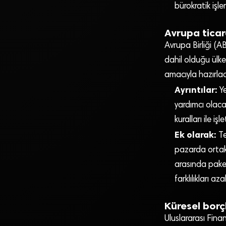
bürokratik işl
Avrupa ticar
Avrupa Birliği (A
dahil olduğu ülkel
amacıyla hazırla
Ayrıntılar:
Ye
yardımcı olaca
kuralları ile i
Ek olarak:
Te
pazarda ortak 
arasında paket
farklılıkları aza
Küresel borçl
Uluslararası Fina