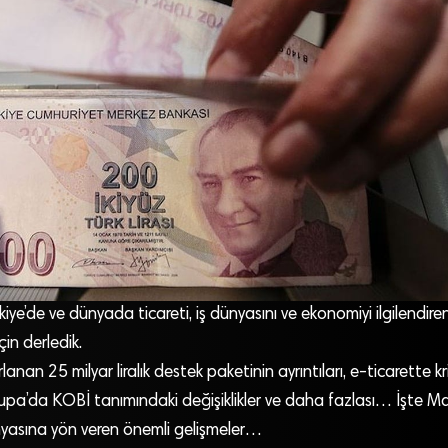
iye’de ve dünyada ticareti, iş dünyasını ve ekonomiyi ilgilendire
için derledik.
rlanan 25 milyar liralık destek paketinin ayrıntıları, e-ticarette kr
upa’da KOBİ tanımındaki değişiklikler ve daha fazlası… İşte Ma
ünyasına yön veren önemli gelişmeler…