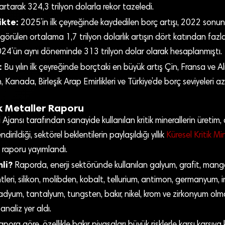
artarak 324,3 trilyon dolarla rekor tazeledi.
ikte:
2025’in ilk çeyreğinde kaydedilen borç artışı, 2022 son
görülen ortalama 1,7 trilyon dolarlık artışın dört katından fazl
024’ün aynı döneminde 313 trilyon dolar olarak hesaplanmıştı.
:
Bu yılın ilk çeyreğinde borçtaki en büyük artış Çin, Fransa ve
 Kanada, Birleşik Arap Emirlikleri ve Türkiye’de borç seviyeleri az
ik Metaller Raporu
i Ajansı tarafından sanayide kullanılan kritik minerallerin üretim,
ndirildiği, sektörel beklentilerin paylaşıldığı yıllık
Küresel Kritik Min
raporu yayımlandı.
li?
Raporda, enerji sektöründe kullanılan galyum, grafit, mang
leri, silikon, molibden, kobalt, tellurium, antimon, germanyum, i
dyum, tantalyum, tungsten, bakır, nikel, krom ve zirkonyum olma
 analiz yer aldı.