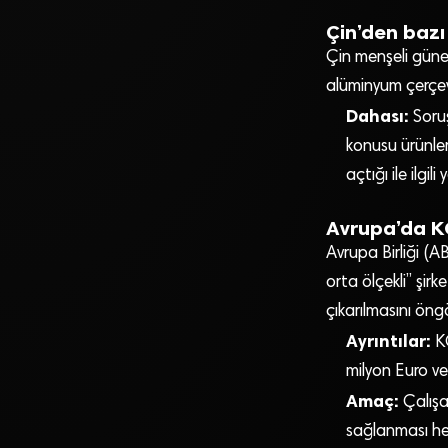
Çin’den bazı
Çin menşeli güneş
alüminyum çerçev
Dahası:
Soruş
konusu ürünler
açtığı ile ilgili
Avrupa’da KO
Avrupa Birliği (A
orta ölçekli” şirk
çıkarılmasını ön
Ayrıntılar:
KO
milyon Euro ve
Amaç:
Çalışa
sağlanması hed