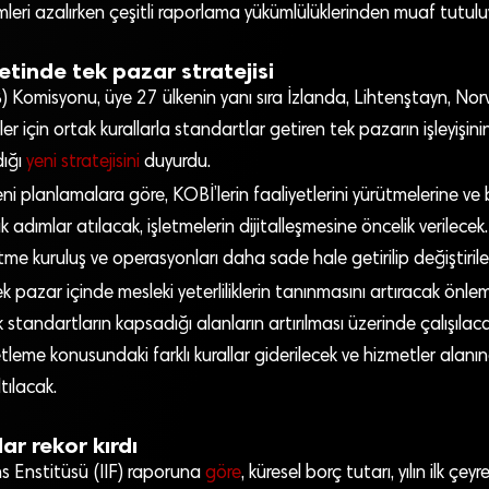
emleri azalırken çeşitli raporlama yükümlülüklerinden muaf tutulu
etinde tek pazar stratejisi
B) Komisyonu, üye 27 ülkenin yanı sıra İzlanda, Lihtenştayn, Norv
er için ortak kurallarla standartlar getiren tek pazarın işleyişinin 
dığı
yeni stratejisini
duyurdu.
ni planlamalara göre, KOBİ’lerin faaliyetlerini yürütmelerine ve
k adımlar atılacak, işletmelerin dijitalleşmesine öncelik verilece
şletme kuruluş ve operasyonları daha sade hale getirilip değiştiril
k pazar içinde mesleki yeterliliklerin tanınmasını artıracak önlem
standartların kapsadığı alanların artırılması üzerinde çalışılaca
leme konusundaki farklı kurallar giderilecek ve hizmetler alan
ltılacak.
ar rekor kırdı
ns Enstitüsü (IIF) raporuna
göre
, küresel borç tutarı, yılın ilk çey