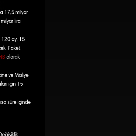
a 17,5 milyar
milyar lira
n 120 ay, 15
cek. Paket
NB
olarak
zine ve Maliye
ları için 15
sa süre içinde
eğişiklik