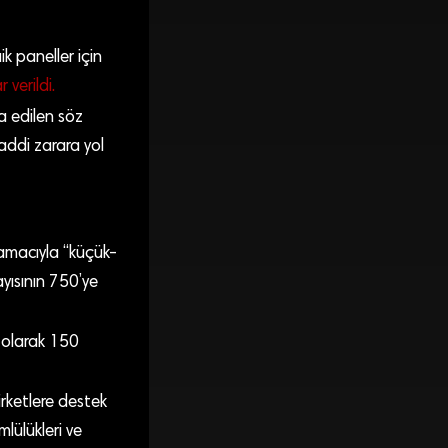
k paneller için
r verildi.
a edilen söz
maddi zarara yol
 amacıyla “küçük-
ayısının 750’ye
ı olarak 150
irketlere destek
lülükleri ve