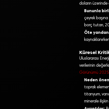
doların üzerinde 
Bununla birl
çeyrek başına 
borç tutarı, 2
Öte yandan
kaynaklanırken,
Küresel Krit
Uluslararası Enerj
verilerinin değerle
Görünümü 2025
Neden önem
toprak element
titanyum, vana
minerale ilişkin
Ayrıntılar: