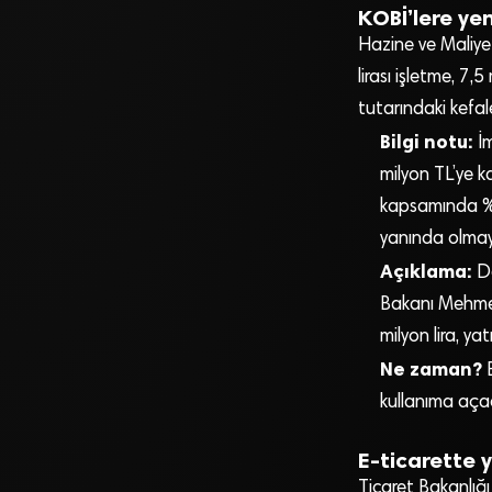
KOBİ’lere ye
Hazine ve Maliye 
lirası işletme, 7,
tutarındaki kefale
Bilgi notu:
İ
milyon TL’ye k
kapsamında %90
yanında olmaya
Açıklama:
De
Bakanı Mehmet 
milyon lira, yat
Ne zaman?
B
kullanıma açac
E-ticarette 
Ticaret Bakanlığı