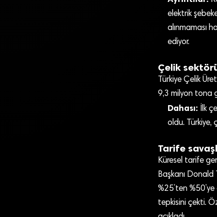
Ra
elektrik şebek
alınmaması ha
ediyor.
Çelik sektör
Türkiye Çelik Üret
9,3 milyon tona g
Dahası:
İlk çe
oldu. Türkiye, 
Tarife savaş
Küresel tarife g
Başkanı Donald T
%25’ten %50’ye çı
tepkisini çekti. 
açıkladı.