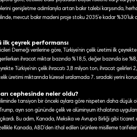
pora göre, özellikle bakır piyasaları büyük risklerle karşı karşıya ka
elerini genişletme adımlarıyla artan bakır talebi karşısında, her
linde, mevcut bakır madeni proje stoku 2035’e kadar %30’luk a
ü ilk çeyrek performansı
icileri Derneği verilerine göre, Türkiye’nin çelik üretimi ilk çeyrek
erilerken ihracat miktar bazında %18,5, değer bazında ise %8,4
yrekte Türkiye’nin çelik ihracatı 3,8 milyon ton, ihracat gelirleri 2
çelik üretimi miktarında küresel sıralamada 7. sıradaki yerini koru
ları cephesinde neler oldu?
eriliminde tansiyon bir önceki aylara göre nispeten daha düşük
rump, ayın son gününde çelik ve alüminyum ithalatına uygulana
kardı. Bu adım, Kanada, Meksika ve Avrupa Birliği gibi ticaret o
Özellikle Kanada, ABD’den ithal edilen ürünlere misilleme tarifele