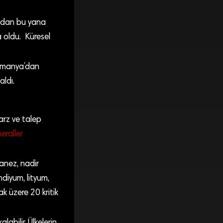
undan bu yana
a oldu. Küresel
 Almanya’dan
aldı.
 arz ve talep
eraller
anez, nadir
ndiyum, lityum,
k üzere 20 kritik