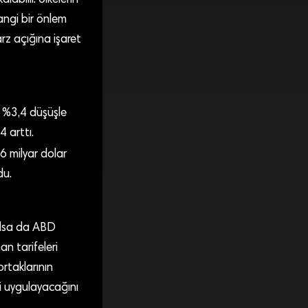
labilir. Ülkelerin
hangi bir önlem
rz açığına işaret
te %3,4 düşüşle
 arttı.
,6 milyar dolar
du.
 olsa da ABD
n tarifeleri
rtaklarının
ri uygulayacağını