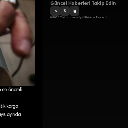
Güncel Haberleri Takip Edin
in
𝕏
ig
©2026 Turkishtime – İş Kültürü ve Ekonomi
n en önemli
itik kargo
yıs ayında