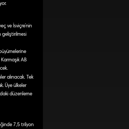
yor.
eç ve İsviçre’nin
geliştirilmesi
 büyümelerine
k. Karmaşık AB
ecek.
ler alınacak. Tek
k. Üye ülkeler
ındaki düzenleme
reğinde 7,5 trilyon