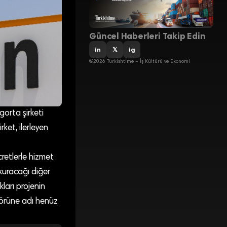
Güncel Haberleri Takip Edin
in
𝕏
ig
©2026 Turkishtime – İş Kültürü ve Ekonomi
orta şirketi
ket, ilerleyen
cretlerle hizmet
 kuracağı diğer
kları projenin
törüne adı henüz