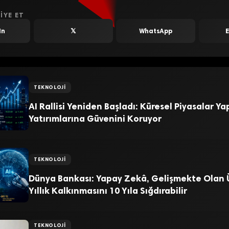
IYE ET
In
𝕏
WhatsApp
TEKNOLOJI
AI Rallisi Yeniden Başladı: Küresel Piyasalar Y
Yatırımlarına Güvenini Koruyor
TEKNOLOJI
Dünya Bankası: Yapay Zekâ, Gelişmekte Olan Ü
Yıllık Kalkınmasını 10 Yıla Sığdırabilir
TEKNOLOJI