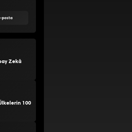
E-posta
apay Zekâ
lkelerin 100