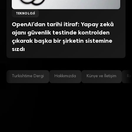
TEKNOLOJI
OpenAI’dan tarihi itiraf: Yapay zekâ
ajanı güvenlik testinde kontrolden
çıkarak başka bir şirketin sistemine
sızdı
Turkishtime Dergi
Hakkımızda
Künye ve İletişim
Re