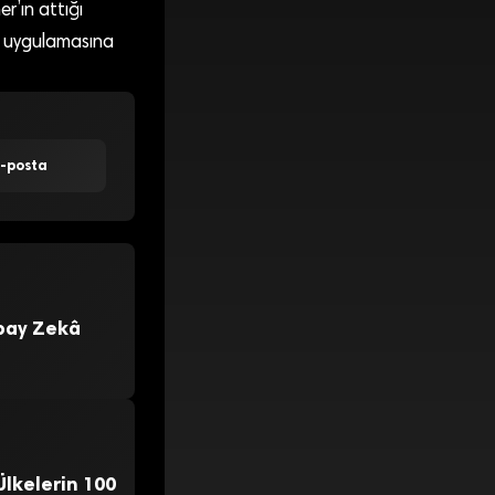
r’ın attığı
at uygulamasına
E-posta
apay Zekâ
lkelerin 100