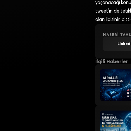
yaşanacağı konusu
tweet’in de teti
olan ilgisinin bitt
HABERI TAVS
Linked
İlgili Haberler