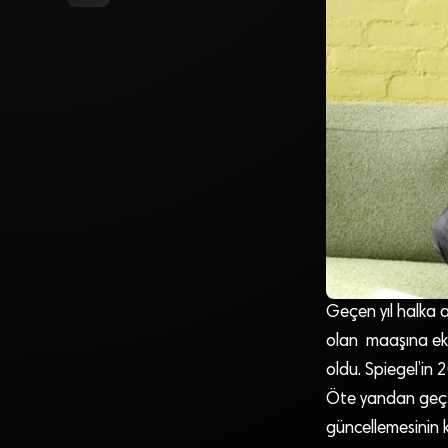
Geçen yıl halka 
olan maaşına ek
oldu. Spiegel’in 
Öte yandan geçti
güncellemesinin k