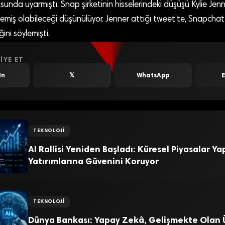
nda uyarmıştı. Snap şirketinin hisselerindeki düşüşü Kylie Jenne
klemiş olabileceği düşünülüyor. Jenner attığı tweet’te, Snapch
iğini söylemişti.
IYE ET
In
𝕏
WhatsApp
TEKNOLOJI
AI Rallisi Yeniden Başladı: Küresel Piyasalar Y
Yatırımlarına Güvenini Koruyor
TEKNOLOJI
Dünya Bankası: Yapay Zekâ, Gelişmekte Olan Ü