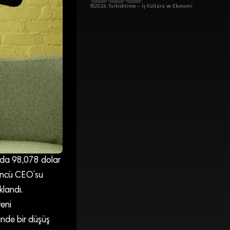
©2026 Turkishtime – İş Kültürü ve Ekonomi
ında 98,078 dolar
üncü CEO’su
klandı.
eni
inde bir düşüş