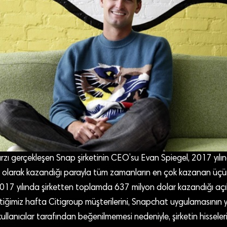
arzı gerçekleşen Snap şirketinin CEO’su Evan Spiegel, 2017 yıl
 olarak kazandığı parayla tüm zamanların en çok kazanan üç
2017 yılında şirketten toplamda 637 milyon dolar kazandığı açı
ğimiz hafta Citigroup müşterilerini, Snapchat uygulamasının y
ullanıcılar tarafından beğenilmemesi nedeniyle, şirketin hisseler