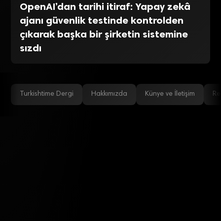
OpenAI’dan tarihi itiraf: Yapay zekâ
ajanı güvenlik testinde kontrolden
çıkarak başka bir şirketin sistemine
sızdı
Turkishtime Dergi
Hakkımızda
Künye ve İletişim
Re