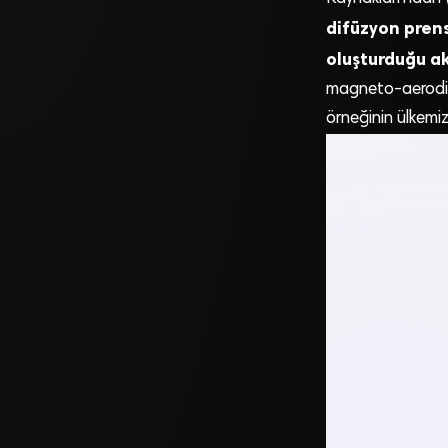
difüzyon prens
oluşturduğu a
magneto-aerodina
örneğinin ülkemiz