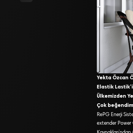
Yekta Özcan Ö
Elastik Lastik
Ülkemizden Yep
Çok beğendi
RePG Enerji Siste
extender Power Ge
Kaynakları’ndan (Y