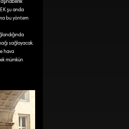
şınabilirlik
r YEK şu anda
 Ama bu yöntem
ağlandığında
anağı sağlayacak.
rse hava
tmek mümkün