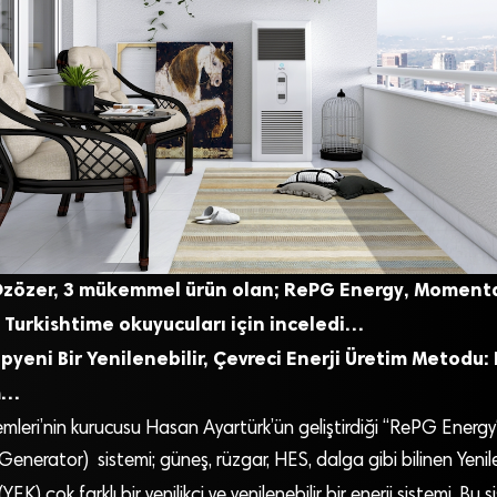
zözer, 3 mükemmel ürün olan; RePG Energy, Momenta
’i Turkishtime okuyucuları için inceledi…
yeni Bir Yenilenebilir, Çevreci Enerji Üretim Metodu:
m…
mleri’nin kurucusu Hasan Ayartürk’ün geliştirdiği “RePG Energy
nerator) sistemi; güneş, rüzgar, HES, dalga gibi bilinen Yenilen
EK) çok farklı bir yenilikçi ve yenilenebilir bir enerji sistemi. Bu 