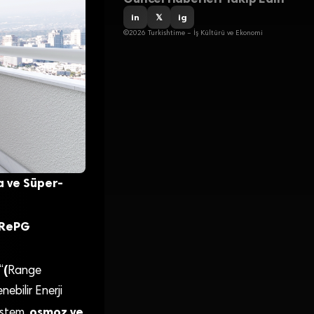
in
𝕏
ig
©2026 Turkishtime – İş Kültürü ve Ekonomi
 ve Süper-
RePG
(
“
Range
ebilir Enerji
osmoz ve
sistem,