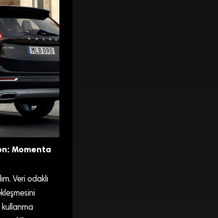
on:
Momenta
m. Veri odaklı
kleşmesini
ç kullanma