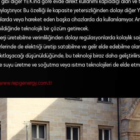
gibi diğer YEK’ına göre evde direkt kullanımı kapladığı alan ve ta
laştırıyor. Bu özelliği ile kapasite yetersizliğinden dolayı diğe
balarda veya hareket eden başka cihazlarda da kullanılamıyor.
lebildiğinde teknolojik bir çözüm getirecek.
erji üretebilme verimliliğinden dolayı regülasyonlarda kolaylık s
erlerinde de elektriği üretip satabilme ve gelir elde edebilme ol
n kıtlaşacağı düşünüldüğünde, bu teknoloji biraz daha geliştirili
 suyu üretme ve soğutma veya ısıtma teknolojileri de elde e
/www.repgenergy.com.tr