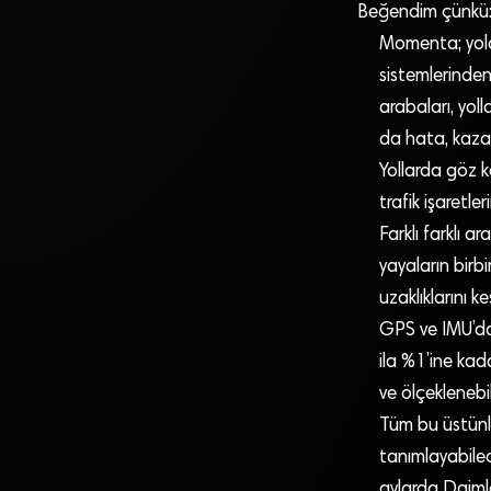
Beğendim çünkü
Momenta; yolda
sistemlerinden
arabaları, yoll
da hata, kaza r
Yollarda göz ka
trafik işaretl
Farklı farklı a
yayaların birbi
uzaklıklarını k
GPS ve IMU’dan 
ila %1’ine kad
ve ölçeklenebil
Tüm bu üstünlü
tanımlayabile
aylarda Daimle