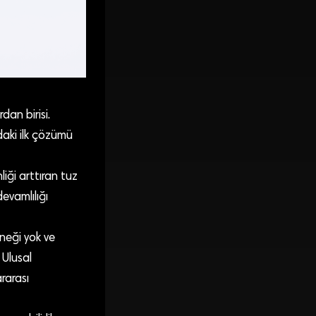
dan birisi.
daki ilk çözümü
liği arttıran tuz
devamlılığı
neği yok ve
 Ulusal
rarası