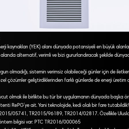
:
enerji kaynakları (YEK) alanı dünyada potansiyeli en büyük alanlar
landa alternatif, verimli ve bizi gururlandıracak şekilde dünya
un olmadığı, sistemin verimsiz olabileceği günler için de iletken
özel çözümler geliştirdiklerinden farklı günlerde de enerji üretim 
vcut olmak ile birlikte bu tür bir uygulamanın dünyada başka ör
tenti RePG’ye ait. Yani teknolojide, kedi olalı bir fare tutabildik!
R2015/05741, TR2015/96189, TR2014/02817. Özellikle Ulusla
öntem bilgisi var: PTC TR2016/000065