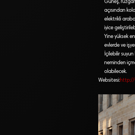
Güneş, rüzgar 
açısından kolay
elektrikli ara
iyice geliştiri
Yine yüksek en
evlerde ve işy
İçilebilir suyu
neminden içme
olabilecek.
Websitesi:
http:/