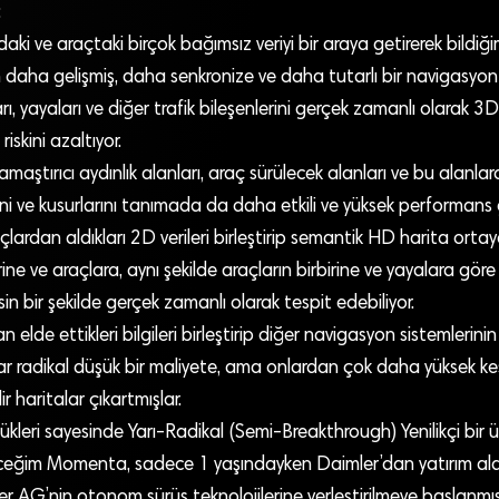
:
ki ve araçtaki birçok bağımsız veriyi bir araya getirerek bildiğ
 daha gelişmiş, daha senkronize ve daha tutarlı bir navigasyon
arı, yayaları ve diğer trafik bileşenlerini gerçek zamanlı olarak 3D
iskini azaltıyor.
maştırıcı aydınlık alanları, araç sürülecek alanları ve bu alanlarda
erini ve kusurlarını tanımada da daha etkili ve yüksek performans 
raçlardan aldıkları 2D verileri birleştirip semantik HD harita orta
rine ve araçlara, aynı şekilde araçların birbirine ve yayalara göre 
esin bir şekilde gerçek zamanlı olarak tespit edebiliyor.
elde ettikleri bilgileri birleştirip diğer navigasyon sistemlerini
ar radikal düşük bir maliyete, ama onlardan çok daha yüksek kesi
ir haritalar çıkartmışlar.
kleri sayesinde Yarı-Radikal (Semi-Breakthrough) Yenilikçi bir 
ceğim Momenta, sadece 1 yaşındayken Daimler’dan yatırım ala
r AG’nin otonom sürüş teknolojilerine yerleştirilmeye başlanmı