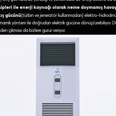
ipleri ile enerji kaynağı olarak neme doymamış havay
kış gücünü
(türbin ve jeneratör kullanmadan) elektro-hidrodin
mik yöntem ile doğrudan elektrik gücüne dönüştürebiliyor. Dü
den çıkması da bizlere gurur veriyor.