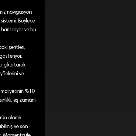
imiz navigasyon
 sistemi. Böylece
 haritalıyor ve bu
ki şeritleri,
gösteriyor.
ya çıkartarak
yönlerini ve
n maliyetinin %10
nlikli, eş zamanlı
ürün olarak
bilmiş ve son
ş. Momenta ile