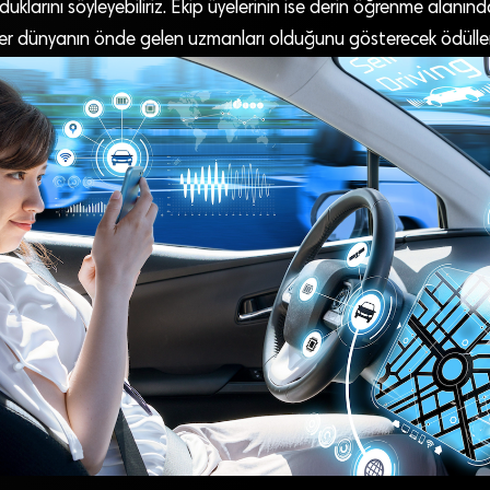
klarını söyleyebiliriz. Ekip üyelerinin ise derin öğrenme alanında
ler dünyanın önde gelen uzmanları olduğunu gösterecek ödüller