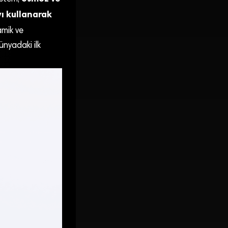
ı kullanarak
amik ve
nyadaki ilk