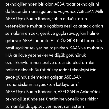
teknolojilerinden biri olan AESA radar teknolojisini
de kazandırmanın gururunu yaşıyoruz. ASELSAN Milli
AESA Uçak Burun Radarı, sahip olduğu üstün
yeteneklerle muharip uçaklara nesil atlatarak; onları
semaların en zeki, çevik ve güçlü savaşçıları haline
getiriyor. AESA radarı ile F-16 ÖZGÜR Platformu 4,5
nesil uçaklar seviyesine taşınırken, KAAN ve muharip
İHA’lar ilave yetenekler ve düşük görünürlük
özellikleriyle 5’inci nesil ve ötesinde platformlar
haline gelecek. Bu üst düzey radar teknolojisi için
gece gündüz demeden çalışan ASELSAN
mühendislerimizi yürekten kutluyorum.”
AESA Uçak Burun Radarının, ASELSAN’ın Ankara’daki
teknoloji üssünde seri üretimine yönelik hazırlıklar
tamamlandı. Çip seviyesinden, son sistem