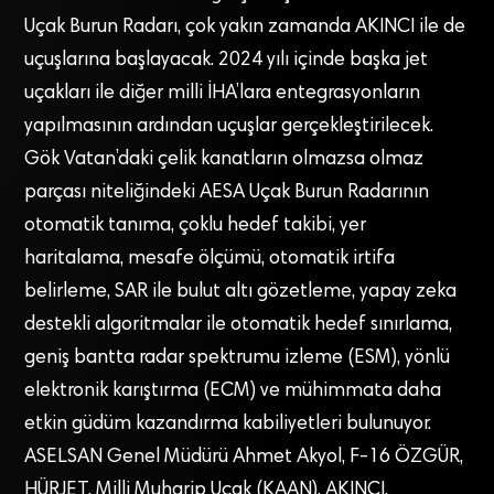
Uçak Burun Radarı, çok yakın zamanda AKINCI ile de
uçuşlarına başlayacak. 2024 yılı içinde başka jet
uçakları ile diğer milli İHA’lara entegrasyonların
yapılmasının ardından uçuşlar gerçekleştirilecek.
Gök Vatan’daki çelik kanatların olmazsa olmaz
parçası niteliğindeki AESA Uçak Burun Radarının
otomatik tanıma, çoklu hedef takibi, yer
haritalama, mesafe ölçümü, otomatik irtifa
belirleme, SAR ile bulut altı gözetleme, yapay zeka
destekli algoritmalar ile otomatik hedef sınırlama,
geniş bantta radar spektrumu izleme (ESM), yönlü
elektronik karıştırma (ECM) ve mühimmata daha
etkin güdüm kazandırma kabiliyetleri bulunuyor.
ASELSAN Genel Müdürü Ahmet Akyol, F-16 ÖZGÜR,
HÜRJET, Milli Muharip Uçak (KAAN), AKINCI,