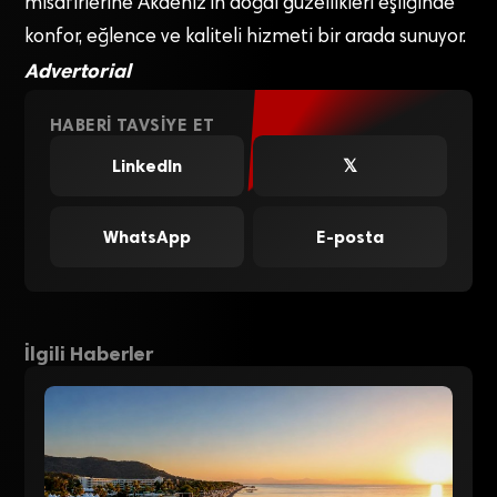
misafirlerine Akdeniz’in doğal güzellikleri eşliğinde
konfor, eğlence ve kaliteli hizmeti bir arada sunuyor.
Advertorial
HABERI TAVSIYE ET
LinkedIn
𝕏
WhatsApp
E-posta
İlgili Haberler