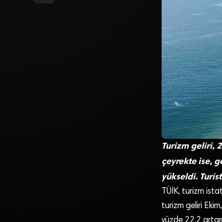
Turizm geliri, 
çeyrekte ise, g
yükseldi. Turis
TÜİK, turizm istati
turizm geliri Ekim
yüzde 22,2 artara