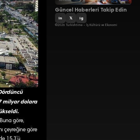
Güncel Haberleri Takip Edin
in
𝕏
ig
©2026 Turkishtime – İş Kültürü ve Ekonomi
 Dördüncü
7 milyar dolara
ükseldi.
. Buna göre,
ynı çeyreğine göre
zde 15,3’ü