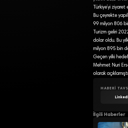
Türkiye’yi ziyaret
Bu çeyrekte yapıl
99 milyon 806 bin
Turizm geliri 202
dolar oldu. Bu yıl
milyon 895 bin do
Geçen yılki hedef
Mehmet Nuri Ersoy
olarak açıklamıştı
HABERI TAVS
Linked
İlgili Haberler