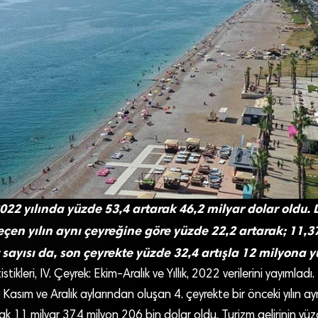
2022 yılında yüzde 53,4 artarak 46,2 milyar dolar oldu.
eçen yılın aynı çeyreğine göre yüzde 22,2 artarak; 11,3
t sayısı da, son çeyrekte yüzde 32,4 artışla 12 milyona y
stikleri, IV. Çeyrek: Ekim-Aralık ve Yıllık, 2022 verilerini yayımladı
, Kasım ve Aralık aylarından oluşan 4. çeyrekte bir önceki yılın a
k 11 milyar 374 milyon 206 bin dolar oldu. Turizm gelirinin yü