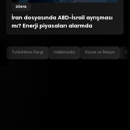
DÜNYA
İran dosyasında ABD-İsrail ayrışması
mı? Enerji piyasaları alarmda
Turkishtime Dergi
Hakkımızda
Künye ve İletişim
Re