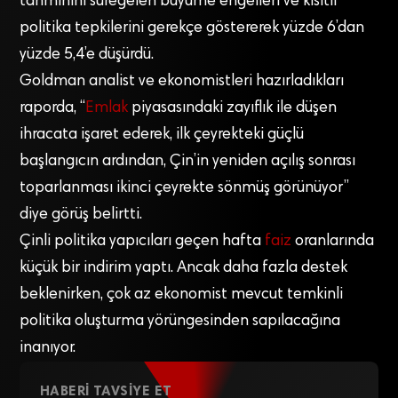
tahminini süregelen büyüme engelleri ve kısıtlı
politika tepkilerini gerekçe göstererek yüzde 6’dan
yüzde 5,4’e düşürdü.
Goldman analist ve ekonomistleri hazırladıkları
raporda, “
Emlak
piyasasındaki zayıflık ile düşen
ihracata işaret ederek, ilk çeyrekteki güçlü
başlangıcın ardından, Çin’in yeniden açılış sonrası
toparlanması ikinci çeyrekte sönmüş görünüyor”
diye görüş belirtti.
Çinli politika yapıcıları geçen hafta
faiz
oranlarında
küçük bir indirim yaptı. Ancak daha fazla destek
beklenirken, çok az ekonomist mevcut temkinli
politika oluşturma yörüngesinden sapılacağına
inanıyor.
HABERI TAVSIYE ET