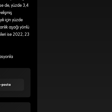
se de, yüzde 3,4
elişmiş
ılı için yüzde
anlık aşağı yönlü
ileri ise 2022, 23
asyonla
E-posta