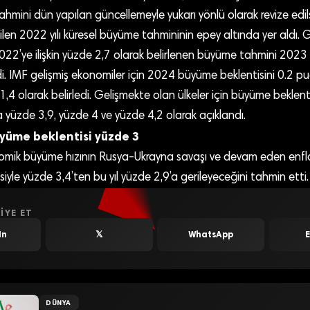
hmini dün yapılan güncellemeyle yukarı yönlü olarak revize edil
len 2022 yılı küresel büyüme tahmininin epey altında yer aldı. G
022’ye ilişkin yüzde 2,7 olarak belirlenen büyüme tahmini 2023 y
ldi. IMF gelişmiş ekonomiler için 2024 büyüme beklentisini 0.2 pu
1,4 olarak belirledi. Gelişmekte olan ülkeler için büyüme beklent
yla yüzde 3,9, yüzde 4 ve yüzde 4,2 olarak açıklandı.
üyüme beklentisi yüzde 3
nomik büyüme hızının Rusya-Ukrayna savaşı ve devam eden enfl
iyle yüzde 3,4’ten bu yıl yüzde 2,9’a gerileyeceğini tahmin etti.
IYE ET
In
𝕏
WhatsApp
DÜNYA