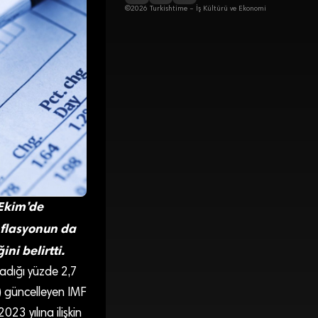
©2026 Turkishtime – İş Kültürü ve Ekonomi
 Ekim’de
enflasyonun da
ni belirtti.
ladığı yüzde 2,7
 güncelleyen IMF
023 yılına ilişkin