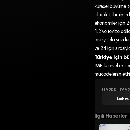
küresel büyüme ta
olarak tahmin edi
ekonomiler için 2
1,2’ye revize edi
revizyonla yüzde 
ve 24 için sırası
Türkiye için b
IMF, küresel eko
mücadelenin etkis
HABERI TAVS
Linked
İlgili Haberler