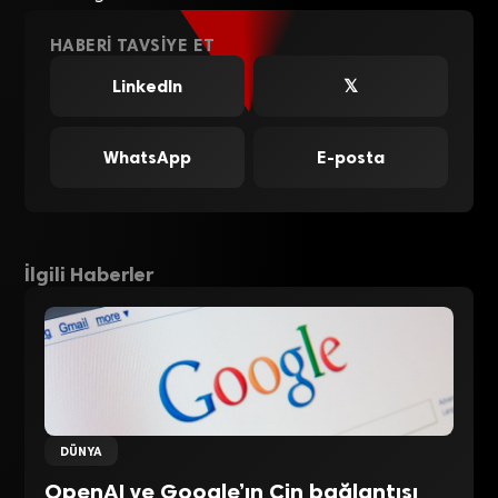
HABERI TAVSIYE ET
LinkedIn
𝕏
WhatsApp
E-posta
İlgili Haberler
DÜNYA
OpenAI ve Google’ın Çin bağlantısı