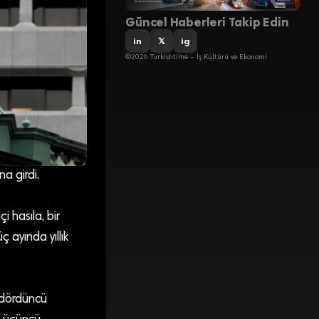
Güncel Haberleri Takip Edin
in
𝕏
ig
©2026 Turkishtime – İş Kültürü ve Ekonomi
a girdi.
i hasıla, bir
 ayında yıllık
 dördüncü