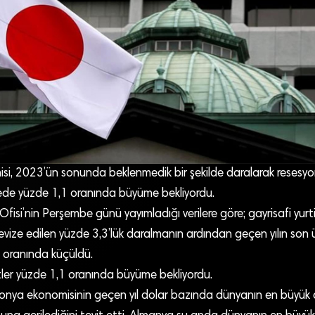
i, 2023’ün sonunda beklenmedik bir şekilde daralarak resesyon
ede yüzde 1,1 oranında büyüme bekliyordu.
isi’nin Perşembe günü yayımladığı verilere göre; gayrisafi yurtiç
evize edilen yüzde 3,3’lük daralmanın ardından geçen yılın son üç
 oranında küçüldü.
er yüzde 1,1 oranında büyüme bekliyordu.
aponya ekonomisinin geçen yıl dolar bazında dünyanın en büyük