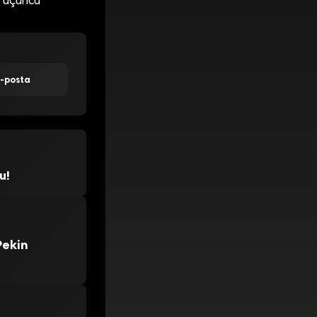
k üçüncü
E-posta
u!
Pekin