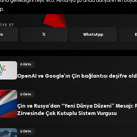
na gerilediğini teyit etti. Almanya şu anda dünyanın en büyü
p.
IYE ET
In
𝕏
WhatsApp
DÜNYA
OpenAI ve Google’ın Çin bağlantısı deşifre old
DÜNYA
Çin ve Rusya’dan “Yeni Dünya Düzeni” Mesajı: 
Zirvesinde Çok Kutuplu Sistem Vurgusu
DÜNYA