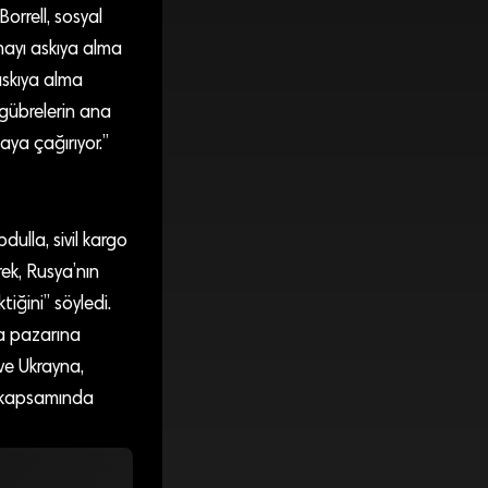
orrell, sosyal
ayı askıya alma
askıya alma
 gübrelerin ana
aya çağırıyor.”
ulla, sivil kargo
ek, Rusya’nın
ğini” söyledi.
a pazarına
 ve Ukrayna,
 kapsamında