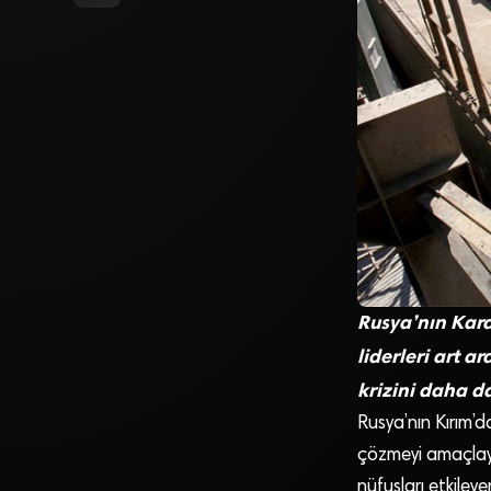
Rusya’nın Kara
liderleri art a
krizini daha d
Rusya’nın Kırım’da
çözmeyi amaçlaya
nüfusları etkiley