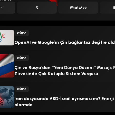
In
𝕏
WhatsApp
DÜNYA
OpenAI ve Google’ın Çin bağlantısı deşifre old
DÜNYA
Çin ve Rusya’dan “Yeni Dünya Düzeni” Mesajı: 
Zirvesinde Çok Kutuplu Sistem Vurgusu
DÜNYA
İran dosyasında ABD-İsrail ayrışması mı? Enerji
alarmda