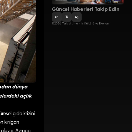
Güncel Haberleri Takip Edin
in
𝕏
ig
©2026 Turkishtime – İş Kültürü ve Ekonomi
ından dünya
elerdeki açlık
resel gıda krizini
 kırılgan
 oluyor. Avrupa