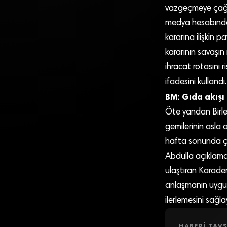
vazgeçmeye çağırdı
medya hesabından
kararına ilişkin 
kararının savaşın
ihracat rotasını r
ifadesini kullandı.
BM: Gıda akışı
Öte yandan Birleş
gemilerinin asla 
hafta sonunda çe
Abdulla açıklama
ulaştıran Karaden
anlaşmanın uygu
ilerlemesini sağl
HABERI TAVS