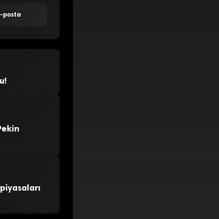
E-posta
u!
Pekin
 piyasaları