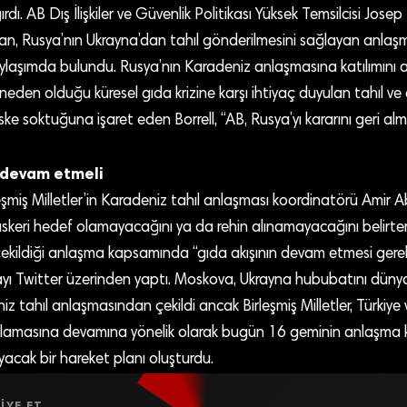
. AB Dış İlişkiler ve Güvenlik Politikası Yüksek Temsilcisi Josep B
, Rusya’nın Ukrayna’dan tahıl gönderilmesini sağlayan anlaşm
paylaşımda bulundu. Rusya’nın Karadeniz anlaşmasına katılımını 
 neden olduğu küresel gıda krizine karşı ihtiyaç duyulan tahıl ve
iske soktuğuna işaret eden Borrell, “AB, Rusya’yı kararını geri alm
 devam etmeli
miş Milletler’in Karadeniz tahıl anlaşması koordinatörü Amir Abd
askeri hedef olamayacağını ya da rehin alınamayacağını belirter
kildiği anlaşma kapsamında “gıda akışının devam etmesi gerekti
yı Twitter üzerinden yaptı. Moskova, Ukrayna hububatını düny
iz tahıl anlaşmasından çekildi ancak Birleşmiş Milletler, Türkiye
lamasına devamına yönelik olarak bugün 16 geminin anlaşma
ayacak bir hareket planı oluşturdu.
IYE ET