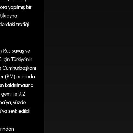
ora yapılmış bir
, Ukrayna
ordaki trafiği
an Rus savaş ve
 için Türkiye’nin
da Cumhurbaşkanı
ler (BM) arasında
n kaldırılmasına
gemi ile 9,2
upa’ya, yüzde
ya sevk edildi.
arından