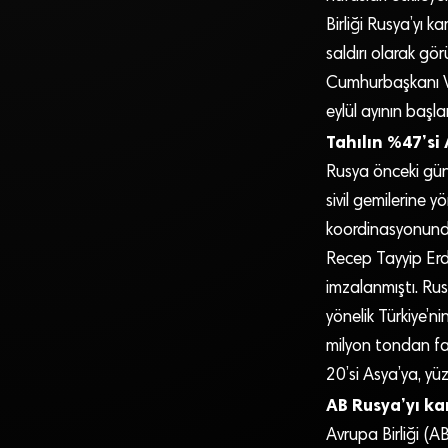
Birliği Rusya’yı k
saldırı olarak gö
Cumhurbaşkanı Vol
eylül ayının başla
Tahılın %47’si 
Rusya önceki gün 
sivil gemilerine y
koordinasyonunda
Recep Tayyip Erdo
imzalanmıştı. Rus
yönelik Türkiye’n
milyon tondan faz
20’si Asya’ya, yü
AB Rusya’yı ka
Avrupa Birliği (A