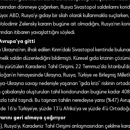
ararından dönmeye çağırırken, Rusya Sivastopol saldırılarını korid
rüyor. ABD, Rusya’yı gıdayı bir silah olarak kullanmakla suçlarken
odimir Zelensky kararın bugüne ait olmadığını, Rusya’nın korid
rından itibaren yavaşlattığını söyledi.
Avrupa’ya gitti
Ukrayna’nın, ilhak edilen Kırım’daki Sivastopol kentinde bulun
önelik saldırı düzenlediğini bildirmişti. Küresel gıda krizinin çözümü
 yürütülen Karadeniz Tahıl Girişimi, 22 Temmuz’da İstanbul’
ğan’ın himayesinde Ukrayna, Rusya, Türkiye ve Birleşmiş Millet
ya-Ukrayna savaşı nedeniyle yaşanan “gıda krizi” riskinin ortada
in çabalarıyla oluşturulan tahıl koridorundan bugüne kadar 408 
la tahıl taşındı. Bu taşınan tahılın neredeyse yarısı (%47) Avr
zde 16’sı Türkiye’ye, yüzde 13’ü Afrika’ya ve yüzde 4’ü Ortadoğu’
rarını geri almaya çağırıyor
B), Rusya’yı, Karadeniz Tahıl Girişimi anlaşmasından çekilme kar