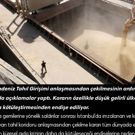
deniz Tahıl Girişimi anlaşmasından çekilmesinin ard
rda açıklamalar yaptı. Kararın özellikle düşük gelirli ülk
a kötüleştirmesinden endişe ediliyor.
 gemilerine yönelik saldırılar sonrası İstanbul’da imzalanan ve kü
n tahıl koridoru anlaşmasından çekilme kararı tüm dünyada en
en küresel gıda krizinin daha da kötüleşeceği endişelerine neden