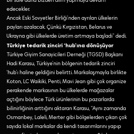
bir süre daha bizden alım yapmaya devam
edecekler.
Ancak Eski Sovyetler Birliği’nden ayrılan ülkelerin
payları azalacak. Çünkü Kırgızistan, Belarus ve
Ukrayna gibi ülkelerde üretim artmaya başladı” dedi.
Türkiye tedarik zinciri ‘hub’ına dönüşüyor
Türkiye Giyim Sanayicileri Derneği (TGSD) Başkanı
Hadi Karasu, Türkiye’nin bölgenin tedarik zinciri
‘hub’ı haline geldiğini belirtti. Markalaşmayla birlikte
Koton, LC Waikiki, Penti, Mavi Jean gibi çok organize
perakende markasının bu ülkelerde mağazalar
açtığını böylece Türk ürünlerinin bu pazarlarda
bilinirliğinin arttığını aktaran Karasu, “Aynı zamanda
Osmanbey, Laleli, Merter gibi bölgelerden çıkan çok
sayıda lokal markalar da kendi tasarımlarını yapıp