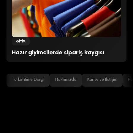
GIYIM
Hazır giyimcilerde sipariş kaygısı
Turkishtime Dergi
Hakkımızda
Künye ve İletişim
Re