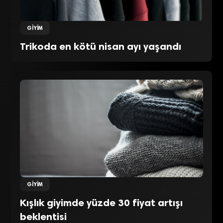
GIYIM
Trikoda en kötü nisan ayı yaşandı
GIYIM
Kışlık giyimde yüzde 30 fiyat artışı
beklentisi