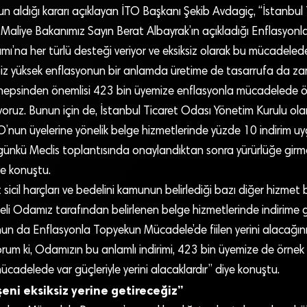
n aldığı kararı açıklayan İTO Başkanı Şekib Avdagiç, “İstanbul
 Maliye Bakanımız Sayın Berat Albayrak’ın açıkladığı Enflasyon
’na her türlü desteği veriyor ve eksiksiz olarak bu mücadeledek
biz yüksek enflasyonun bir anlamda üretime de tasarrufa da zar
hepsinden önemlisi 423 bin üyemize enflasyonla mücadelede 
yoruz. Bunun için de, İstanbul Ticaret Odası Yönetim Kurulu olar
’nun üyelerine yönelik belge hizmetlerinde yüzde 10 indirim uy
ugünkü Meclis toplantısında onaylandıktan sonra yürürlüğe girm
e konuştu.
sicil harçları ve bedelini kamunun belirlediği bazı diğer hizmet b
eli Odamız tarafından belirlenen belge hizmetlerinde indirime g
nun da Enflasyonla Topyekun Mücadele’de fiilen yerini alacağını
rum ki, Odamızın bu anlamlı indirimi, 423 bin üyemize de örnek 
cadelede var güçleriyle yerini alacaklardır” diye konuştu.
eni eksiksiz yerine getireceğiz”