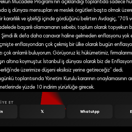
ekun Mücadele Programı’nın açıklandığı toplantıda sadece hükü
nda iş dünyası mensupları ve meslek örgütleri başta olmak üze
 kararlılık ve işbirliği içinde gördüğünü belirten Avdagiç, “70’li ve
delede başarılı olamamanın sebebi, toplum olarak topyekun b
imdi ilk defa daha canavar haline gelmeden enflasyonu yok e
eçmişte enflasyondan çok çekmiş bir ülke olarak bugün enflas
 çok anlamlı buluyorum. Görüyoruz ki; hükümetimiz, firmalarımız
şın altına koymuştur. İstanbul iş dünyası olarak biz de Enflasy
liği’nde üzerimize düşeni eksiksiz yerine getireceğiz” dedi.
bugünkü toplantısında Yönetim Kurulu kararının onaylamasının a
metlerinde yüzde 10 indirim yürürlüğe girecek.
IYE ET
In
𝕏
WhatsApp