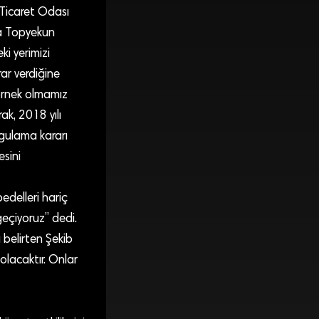
 Ticaret Odası
la Topyekun
i yerimizi
ar verdiğine
örnek olmamız
ak, 2018 yılı
gulama kararı
esini
edelleri hariç
eçiyoruz” dedi.
 belirten Şekib
olacaktır. Onlar