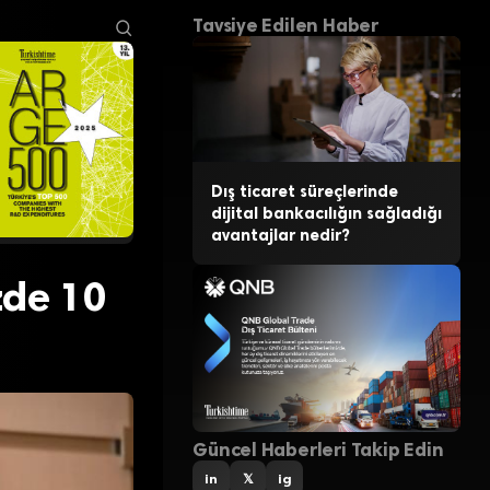
Tavsiye Edilen Haber
Dış ticaret süreçlerinde
dijital bankacılığın sağladığı
avantajlar nedir?
zde 10
Güncel Haberleri Takip Edin
in
𝕏
ig