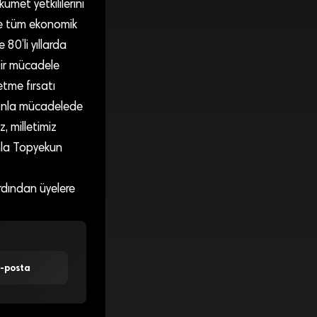
met yetkililerini
re tüm ekonomik
 80’li yıllarda
ir mücadele
tme fırsatı
yonla mücadelede
, milletimiz
onla Topyekun
rdından üyelere
E-posta