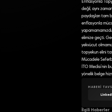
Enflasyonla Topy
değil, aynı zama
paydaşları tam bir
enflasyonla müca
yapamamamızdı. Ş
elimize geçti. G
yekvücut olmamızı
topyekun elini ta
Mücadele Seferber
İTO Meclisi’nin 
yönelik belge hiz
HABERI TAVS
Linked
İlgili Haberler