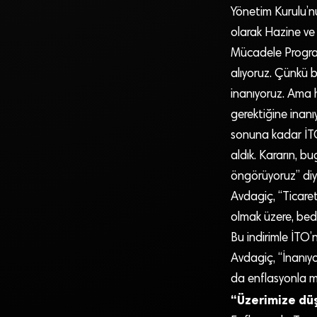
Yönetim Kurulu’nu
olarak Hazine ve
Mücadele Programı
alıyoruz. Çünkü 
inanıyoruz. Ama 
gerektiğine inanı
sonuna kadar İTO
aldık. Kararın, b
öngörüyoruz” diy
Avdagiç, “Ticaret 
olmak üzere, bed
Bu indirimle İTO’
Avdagiç, “İnanıyo
da enflasyonla mü
“Üzerimize düş