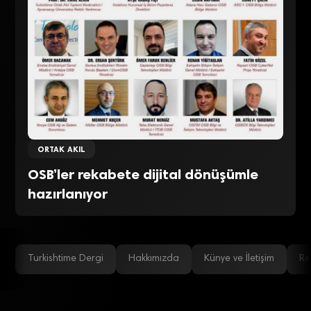
ORTAK AKIL
OSB’ler rekabete dijital dönüşümle
hazırlanıyor
Turkishtime Dergi
Hakkımızda
Künye ve İletişim
Re