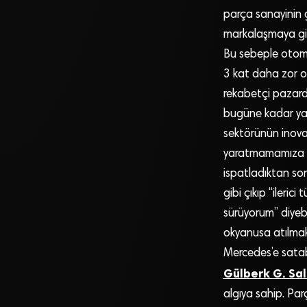
parça sanayinin g
markalaşmaya gidi
Bu sebeple otomob
3 kat daha zor o
rekabetçi pazard
bugüne kadar yapı
sektörünün inovat
yaratmamamıza ge
ispatladıktan so
gibi çıkıp “ileri
sürüyorum” diyeb
okyanusa atılmak”
Mercedes’e satabi
Gülberk G. Sa
algıya sahip. Par