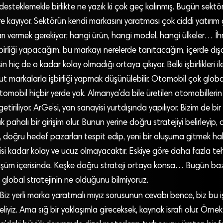
desteklemekle birlikte ne yazık ki çok geç kalınmış. Bugün sektö
kayıyor. Sektörün kendi markasını yaratması çok ciddi yatırım g
arı vermek gerekiyor; hangi ürün, hangi model, hangi ülkeler… İh
 işbirliği yapacağım, bu markayı nerelerde tanıtacağım, içerde dı
 hiç de o kadar kolay olmadığı ortaya çıkıyor. Belki işbirlikleri i
ut markalarla işbirliği yapmak düşünülebilir. Otomobil çok global 
tomobil hiçbir yerde yok. Almanya’da bile üretilen otomobilleri
etiriliyor. ArGe’si, yan sanayisi yurtdışında yapılıyor. Bizim de b
pahalı bir girişim olur. Bunun yerine doğru stratejiyi belirleyip,
, doğru hedef pazarları tespit edip, yeni bir oluşuma gitmek 
isi kadar kolay ve ucuz olmayacaktır. Eskiye göre daha fazla te
üşüm içerisinde. Keşke doğru strateji ortaya konsa… Bugün bazı
global stratejinin ne olduğunu bilmiyoruz.
Biz yerli marka yaratmalı mıyız sorusunun cevabı bence, biz bu 
eliyiz. Ama sığ bir yaklaşımla gireceksek, kaynak israfı olur. Örne