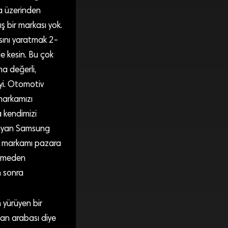
ça üzerinden
ş bir markası yok.
sını yaratmak 2-
e kesin. Bu çok
a değerli,
iyi. Otomotiv
 markamızı
 kendimizi
şlayan Samsung
bil markamı pazara
etmeden
n sonra
 yürüyen bir
man arabası diye