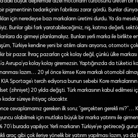
a’daki büyük depremde dizel motorların turbosunu üreten bir fa
ir pigmentinin tedarikçinin fabrikası zarar gördü. Bunlar dünyad
ukları için neredeyse bazı markaların üretimi durdu. Ya da mesela
eliyiz. Bunlar gibi fark yaratabileceğimiz, niş, katma değerli, sek
nlara da girmeyi planlamalıyız. Bunları yerli marka ile birlikte e
üşüm, Türkiye kendine yeni bir atılım alanı arıyorsa, otomotiv çok
kir bir pazar. İhraç pazarları çok kolay değil, çünkü ülke markas
’a Avrupa’ya kolay kolay giremezsin. Yaptığınızda da tüketici ko
inanması lazım… 20 yıl önce kimse Kore markalı otomobil alma
 KIA Sportage’ı tercih ediyorsa bunun sebebi Kore markalarının yı
et (zihniyet) 20 yılda değişti. Türk markasının kabul edilmesi iç
kadar süreye ihtiyaç olacaktır.
nce cevaplamamız gereken ilk soru; “gerçekten gerekli mi?”… Ka
ncu olabilmek için mutlaka büyük bir marka yatırımı ile girmeni
70’i burada yapılıyor. Yerli markanın Türkiye’ye getireceği gur
kli araç gibi çok ileriye yönelik bir yatırım yapılması lazım, ya d