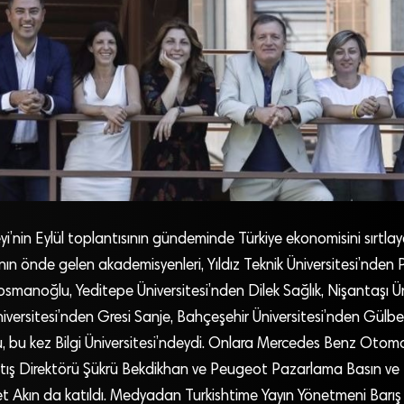
i’nin Eylül toplantısının gündeminde Türkiye ekonomisini sırtl
ın önde gelen akademisyenleri, Yıldız Teknik Üniversitesi’nden P
osmanoğlu, Yeditepe Üniversitesi’nden Dilek Sağlık, Nişantaşı Ün
 Üniversitesi’nden Gresi Sanje, Bahçeşehir Üniversitesi’nden Gülb
, bu kez Bilgi Üniversitesi’ndeydi. Onlara Mercedes Benz Otom
ış Direktörü Şükrü Bekdikhan ve Peugeot Pazarlama Basın ve Hal
 Akın da katıldı. Medyadan Turkishtime Yayın Yönetmeni Barış