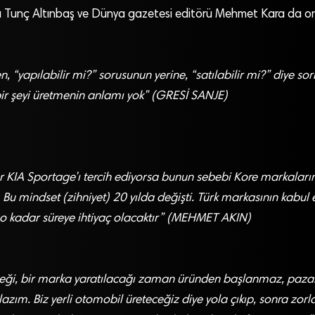
 Tunç Altınbaş ve Dünya gazetesi editörü Mehmet Kara da onla
ken, “yapılabilir mi?” sorusunun yerine, “satılabilir mi?” diye 
ir şeyi üretmenin anlamı yok” (GRESİ SANJE)
r KIA Sportage’ı tercih ediyorsa bunun sebebi Kore markalarını
Bu mindset (zihniyet) 20 yılda değişti. Türk markasının kabul 
o kadar süreye ihtiyaç olacaktır” (MEHMET AKIN)
eceği, bir marka yaratılacağı zaman üründen başlanmaz, pazar
azım. Biz yerli otomobil üreteceğiz diye yola çıkıp, sonra zor