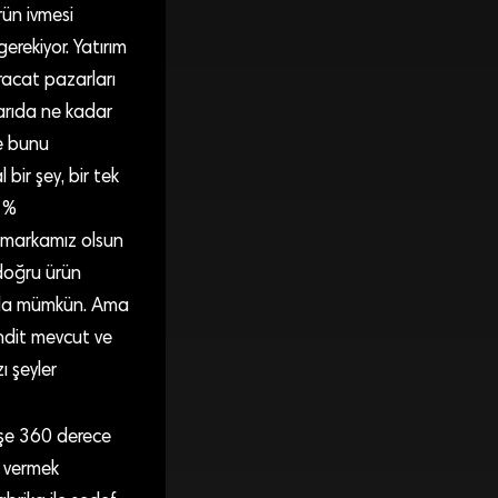
rün ivmesi
erekiyor. Yatırım
racat pazarları
şarıda ne kadar
le bunu
bir şey, bir tek
n %
ir markamız olsun
 doğru ürün
hala mümkün. Ama
hdit mevcut ve
 şeyler
işe 360 derece
k vermek