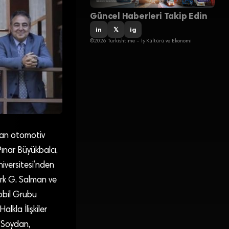
Güncel Haberleri Takip Edin
in
𝕏
ig
©2026 Turkishtime – İş Kültürü ve Ekonomi
ayan otomotiv
ınar Büyükbalcı,
iversitesi’nden
erk G. Salman ve
obil Grubu
kla İlişkiler
 Soydan,