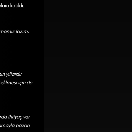
ra katıldı.
sormamız lazım.
n yıllardır
edilmesi için de
da ihtiyaç var
lamayla pazarı