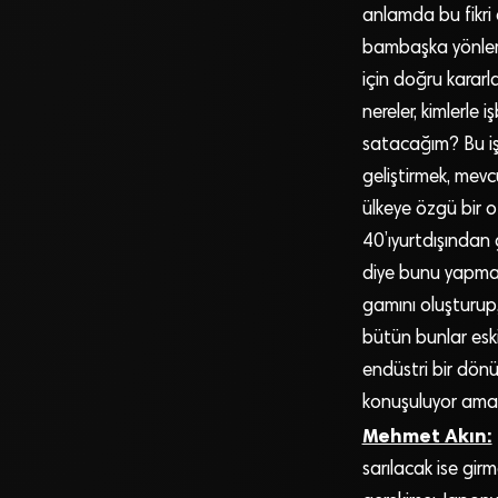
anlamda bu fikri 
bambaşka yönlere 
için doğru kararl
nereler, kimlerle
satacağım? Bu işin
geliştirmek, mevc
ülkeye özgü bir o
40’ıyurtdışından g
diye bunu yapmak 
gamını oluşturup
bütün bunlar esk
endüstri bir dön
konuşuluyor ama 
Mehmet Akın:
sarılacak ise girm