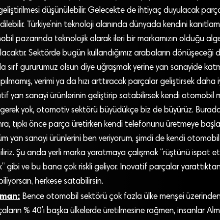
eliştirilmesi düşünülebilir. Gelecekte de ihtiyaç duyulacak par
lebilir. Türkiye’nin teknoloji alanında dünyada kendini kanıtlamı
il pazarında teknolojik olarak ileri bir markamızın olduğu algı
lacaktır. Sektörde bugün kullandığımız arabaların dönüşeceği d
a sırf gururumuz olsun diye uğraşmak yerine yan sanayide katm
lmamış, verimi ya da hızı arttıracak parçalar geliştirsek daha 
if yan sanayi ürünlerinin geliştirip satabilirsek kendi otomobil
rek yok, otomotiv sektörü büyüdükçe biz de büyürüz. Burada
nra, tıpkı önce parça üretirken kendi telefonunu üretmeye ba
ci tüm yan sanayi ürünlerini ben veriyorum, şimdi de kendi otomo
iliriz. Şu anda yerli marka yaratmaya çalışmak “rüştünü ispat 
 gibi ve bu bana çok riskli geliyor. Inovatif parçalar yarattıkta
liyorsan, herkese satabilirsin.
lman:
Bence otomobil sektörü çok fazla ülke menşei üzerinden
çaların % 40’ı başka ülkelerde üretilmesine rağmen, insanlar Al