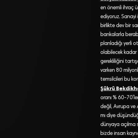
en önemli ihraç ü
ediyoruz. Sanayi 
birlikte dev bir 
bankalarla berabe
planladığı yerli 
olabilecek kadar i
gerekliliğini tart
varken 80 milyonl
temsilcileri bu 
Şükrü Bekdikh
oranı % 60-70’ler
değil, Avrupa ve 
mı diye düşündüğü
dünyaya açılma st
bizde insan kayna