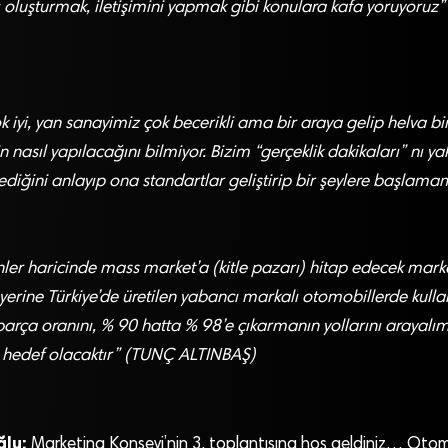
oluşturmak, iletişimini yapmak gibi konulara kafa yoruyoruz”
k iyi, yan sanayimiz çok becerikli ama bir araya gelip helva bir
 nasıl yapılacağını bilmiyor. Bizim “gerçeklik dakikaları” nı ya
ediğini anlayıp ona standartlar geliştirip bir şeylere başlama
ünler haricinde mass market’a (kitle pazarı) hitap edecek mar
yerine Türkiye’de üretilen yabancı markalı otomobillerde kull
parça oranını, % 90 hatta % 98’e çıkarmanın yollarını arayalım.
bir hedef olacaktır” (TUNÇ ALTINBAŞ)
ğlu:
Marketing Konseyi’nin 3. toplantısına hoş geldiniz… Otom