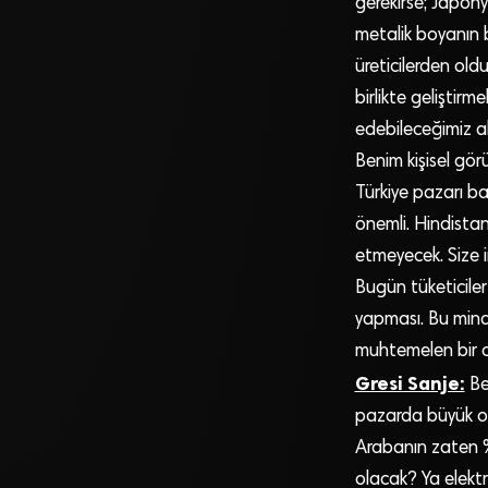
gerekirse; Japony
metalik boyanın b
üreticilerden old
birlikte geliştirm
edebileceğimiz ala
Benim kişisel gör
Türkiye pazarı ba
önemli. Hindistan
etmeyecek. Size 
Bugün tüketiciler
yapması. Bu minds
muhtemelen bir o 
Gresi Sanje:
Be
pazarda büyük oyu
Arabanın zaten % 
olacak? Ya elektri