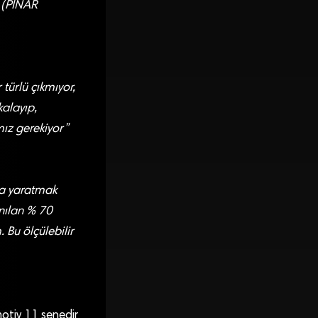
 (PINAR
 türlü çıkmıyor,
kalayıp,
mız gerekiyor”
ka yaratmak
anılan % 70
 Bu ölçülebilir
otiv 11 senedir