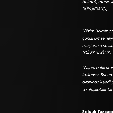
bulmak, markayı 
BÜYÜKBALCI)
“Bizim işçimiz ço
çünkü kimse neyin
müşterinin ne ist
(DİLEK SAĞLIK)
“Niş ve butik ür
imkansız. Bunun 
oranındaki yerli 
ve ulaşılabilir 
Selçuk Tuzcuo