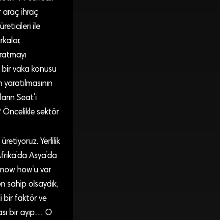
r araç ihraç
ticileri ile
kalar,
aratmayı
a bir vaka konusu
n yaratılmasının
ların Seat’i
 Öncelikle sektör
retiyoruz. Yerlilik
Afrika’da Asya’da
 know how’u var
n sahip olsaydık,
 bir faktör ve
ası bir ayıp… O