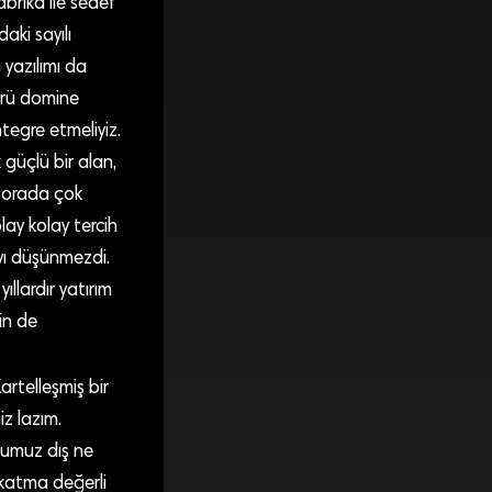
brika ile sedef
aki sayılı
 yazılımı da
törü domine
ntegre etmeliyiz.
 güçlü bir alan,
ı orada çok
lay kolay tercih
yı düşünmezdi.
llardır yatırım
in de
rtelleşmiş bir
z lazım.
urumuz dış ne
a katma değerli