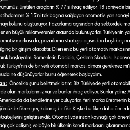
rünümüz, üretilen araçların % 77’si ihraç ediliyor, 18 saniyede bi
istihdamının % 15’ni tek başına sağlayan otomotiv, yan sanayi üre
sanayi kolunu oluşturuyor. Pazarlama açısından da sektördeki mar
r en büyük reklamverenler arasında bulunuyorlar. Türkiye’nin y
otomotiv markası da, pazarlama stratejisi açısından başlı başın
lginç bir girişim olacaktır. Dilerseniz bu yerli otomotiv markasını
ışarak başlayalım. Romenlerin Dacia’sı, Çeklerin Skoda’sı, İspanyo
uk Türkiye’nin de bir yerli otomobil markası olması gerekmez mi?
konuda ne düşünüyorlar bunu öğrenerek başlayalım.
an:
Öncelikle şunu belirtmek lazım: Biz Türkiye’de yerli otomobil ü
de olan markalarımız var ve bunlar ihraç ediliyor. Bunlar yalnız 
Amerika’da da kendilerine yer buluyorlar. Yerli marka üretmenin
müzde fikren geç kalınmış bir fikir. Keşke bu fikre daha öncede
ratejilerini geliştirseydik. Otomotivde insan kaynağı çok önemli
ğı çok gelişmiş ve böyle bir ülkenin kendi markasını çıkaramam