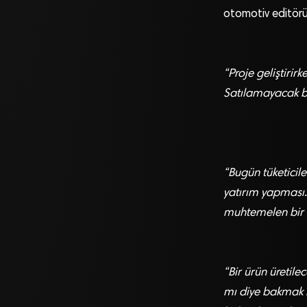
otomotiv editörü
“Proje geliştirir
Satılamayacak b
“Bugün tüketicile
yatırım yapması. 
muhtemelen bir 
“Bir ürün üretil
mı diye bakmak l